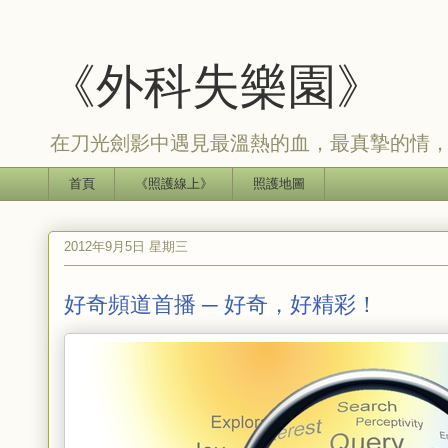
《外科失樂園》
在刀光劍影中遇見最溫熱的血，最真摯的情
首頁
《照護線上》
照護地圖
2012年9月5日 星期三
好奇頻道首播 ─ 好奇，好精彩！