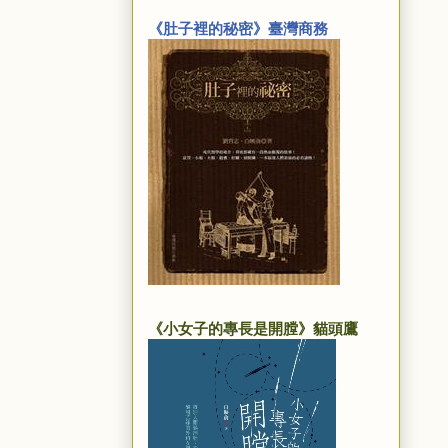
《肚子裡的秘密》臺灣商務
《小女子的專長是開膛》貓頭鷹