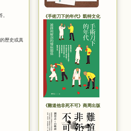
答。
《手術刀下的年代》凱特文化
的歷史或真
《難道他非死不可》商周出版