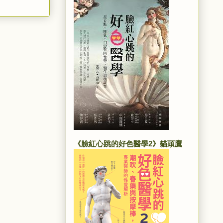
《臉紅心跳的好色醫學2》貓頭鷹