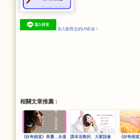
加入劉育志的LINE@！
相關文章推薦 :
《好奇頻道》美麗，永遠
課本沒教的、大家誤會
《好奇頻道