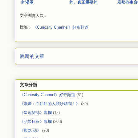
的渴望
的、真正重要的
及那些生命
文章瀏覽人次：
標籤：
《Curiosity Channel》好奇頻道
較新的文章
文章分類
《Curiosity Channel》好奇頻道
(61)
《漫畫：白姐姐的人體妙聽聞！》
(39)
《皇冠雜誌》專欄
(12)
《蘋果日報》專欄
(208)
《觀點‧誌》
(70)