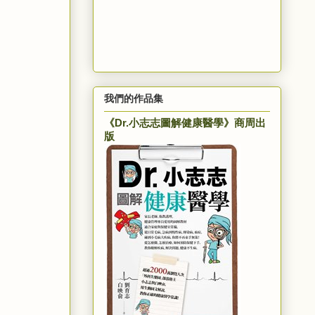
我們的作品集
《Dr.小志志圖解健康醫學》商周出
版