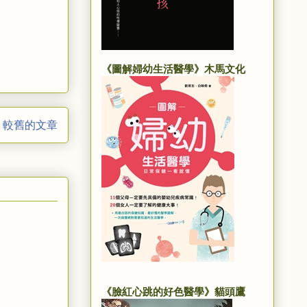
《圖解婦幼生活醫學》木馬文化
較舊的文章
《臉紅心跳的好色醫學》貓頭鷹