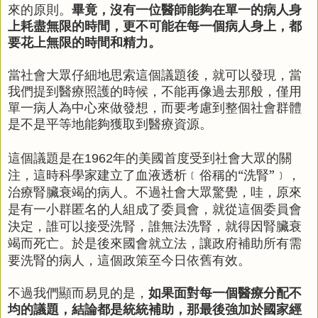
來的原則。
畢竟，沒有一位醫師能夠在單一的病人身
上耗盡無限的時間，更不可能在每一個病人身上，都
要花上無限的時間和精力。
當社會大眾仔細地思索這個議題後，就可以發現，當
我們提到醫療照護的時候，不能再像過去那般，僅用
單一病人為中心來做發想，而要考慮到整個社會群體
是不是平等地能夠獲取到醫療資源。
這個議題是在
年的美國首度受到社會大眾的關
1962
注，這時科學家建立了血液透析
﹝
俗稱的“洗腎”﹞，
治療腎臟衰竭的病人。不過社會大眾驚覺，哇，原來
是有一小群匿名的人組成了委員會，就從這個委員會
決定，誰可以接受洗腎，誰無法洗腎，就得因腎臟衰
竭而死亡。於是後來國會就立法，讓政府補助所有需
要洗腎的病人，這個政策至今日依舊有效。
不過我們顯而易見的是，
如果面對每一個醫療分配不
均的議題，結論都是統統補助，那最後強加於國家經