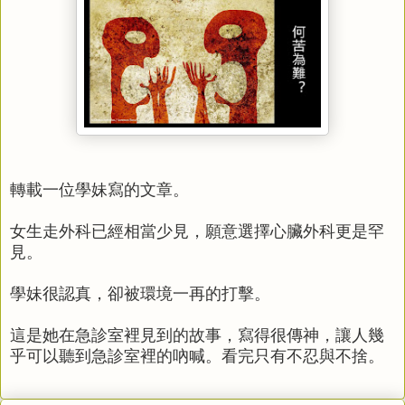
轉載一位學妹寫的文章。
女生走外科已經相當少見，願意選擇心臟外科更是罕
見。
學妹很認真，卻被環境一再的打擊。
這是她在急診室裡見到的故事，寫得很傳神，讓人幾
乎可以聽到急診室裡的吶喊。
看完只有不忍與不捨。