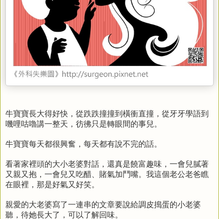
牛寶寶長大得好快，從跌跌撞撞到橫衝直撞，從牙牙學語到
嘰哩咕嚕講一整天，彷彿只是轉眼間的事兒。
牛寶寶每天都很興奮，每天都有說不完的話。
看著家裡頭的大小老婆對話，還真是饒富趣味，一會兒膩著
又親又抱，一會兒又吃醋、賭氣加鬥嘴。我這個老公老爸瞧
在眼裡，那是好氣又好笑。
親愛的大老婆寫了一連串的文章要說給調皮搗蛋的小老婆
聽，待她長大了，可以了解回味。