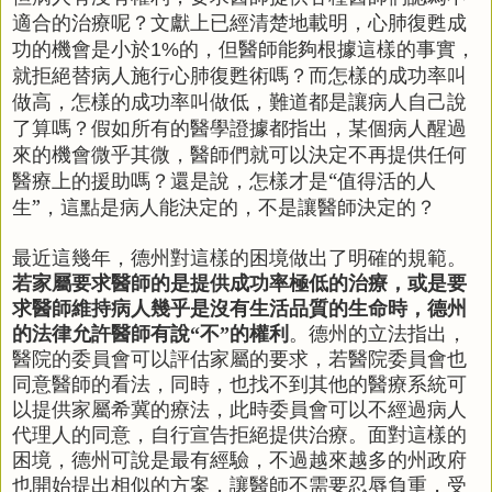
適合的治療呢？文獻上已經清楚地載明，心肺復甦成
功的機會是小於
的，但醫師能夠根據這樣的事實，
1%
就拒絕替病人施行心肺復甦術嗎？而怎樣的成功率叫
做高，怎樣的成功率叫做低，難道都是讓病人自己說
了算嗎？假如所有的醫學證據都指出，某個病人醒過
來的機會微乎其微，醫師們就可以決定不再提供任何
醫療上的援助嗎？還是說，怎樣才是“值得活的人
生”，這點是病人能決定的，不是讓醫師決定的？
最近這幾年，德州對這樣的困境做出了明確的規範。
若家屬要求醫師的是提供成功率極低的治療，或是要
求醫師維持病人幾乎是沒有生活品質的生命時，德州
的法律允許醫師有說“不”的權利
。德州的立法指出，
醫院的委員會可以評估家屬的要求，若醫院委員會也
同意醫師的看法，同時，也找不到其他的醫療系統可
以提供家屬希冀的療法，此時委員會可以不經過病人
代理人的同意，自行宣告拒絕提供治療。面對這樣的
困境，德州可說是最有經驗，不過越來越多的州政府
也開始提出相似的方案，讓醫師不需要忍辱負重，受