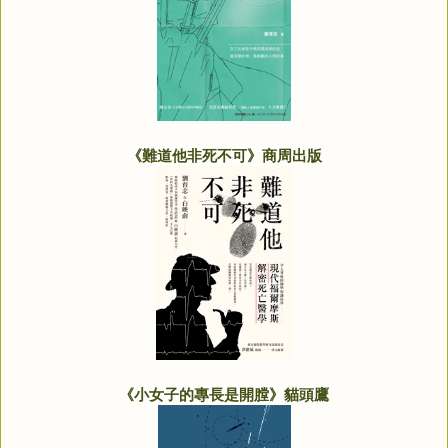
《難道他非死不可》商周出版
《小女子的專長是開膛》貓頭鷹