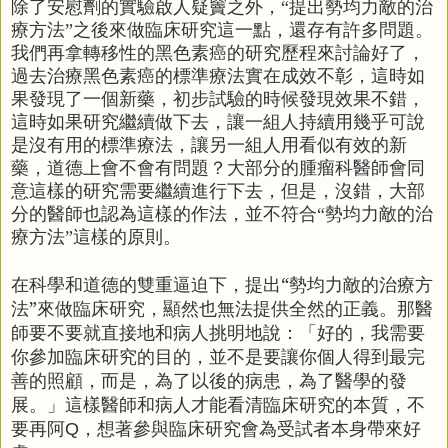
除了安慰劑的實驗啟人疑竇之外，“提出勢均力敵的治
療方法”之後來做臨床研究這一點，還存有許多問題。
我們再拿轉移性的黑色素癌的研究歷程來討論好了，
過去治療黑色素癌的標準療法實在成效不彰，這時如
果發現了一個新藥，初步試驗的時候發現效果不錯，
這時如果研究繼續做下去，讓一組人持續用幾乎可說
是沒有用的標準療法，讓另一組人用看似有效的新
藥，道德上會不會有問題？大部分的腫瘤科醫師會同
意這樣的研究需要繼續進行下去，但是，沒錯，大部
分的醫師也認為這樣的作法，並不符合“勢均力敵的治
療方法”這樣的原則。
在科學和道德的雙重逼迫下，提出“勢均力敵的治療方
法”來做臨床研究，顯然也無法提供全然的正義。那醫
師要不要就直接地和病人挑明地說：「好的，我需要
你參加臨床研究的目的，並不是要讓你個人得到最完
善的照顧，而是，為了以後的病患，為了醫學的發
展。」這樣醫師和病人才能看清臨床研究的本質，不
要再阿
，想著參與臨床研究會為受試者本身帶來好
Q