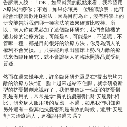
告訴病人說：「
，如果就我的觀點來看，我希望用
OK
療法治療你；不過，如果你讓另一位醫師診察，他可
A
能會比較喜歡用
療法，因為目前為止，沒有科學上的
B
研究能告訴我們哪一種療法的效果確實比較棒。所
以，病人你如果參加了這個臨床研究，我們會隨機的
選出你的治療方法，可能是
，可能是
，不過呢，不
A
B
管哪一種，都是目前很好的治療方法，你身為病人的
權利不會受損。」只要能夠拿出臨床上勢均力敵的療
法來做臨床研究，就不會讓病人的臨床照護品質受到
質疑。
然而在過去幾年來，許多臨床研究還是在“提出勢均力
敵的治療方法”這一點上越來越站不住腳，就拿研發新
型的抗憂鬱劑來說好了，我們要確定一個新的抗憂鬱
劑是有用的，常常是拿“新的抗憂鬱劑”與“安慰劑”相
比，研究病人服用後的反應。不過，如果我們明知道
另外還有一些其他抗憂鬱劑是有效的時候，還用“安慰
劑”去治療病人，這樣說得過去嗎？