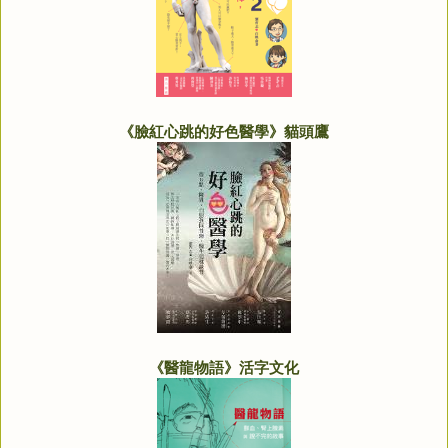
《臉紅心跳的好色醫學》貓頭鷹
《醫龍物語》活字文化