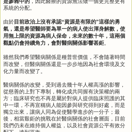
是參雜中的
，因此醫療的資源無法做一個更完整更有
系統的分配。
目前政治上沒有承認“資源是有限的”這樣的勇
由於
氣，還是希望醫師要為單一的病人使出渾身解數，使
用無上限的資源為病人保命，未來的數十年，這兩個
觀點仍會持續角力，會對醫病關係影響甚鉅
。
雖然我們希望醫病關係是種普世價值
，不會隨著時間
而改變，但醫病關係還是一步步地因為社會環境及文
化力量而改變了。
醫病關係的改變，受到過去幾十年人權高漲的影響，
從慈善的上對下專制，轉化成共同握有決策權的兩
方；臨床研究也不再是屬於對病人提供臨床照護的其
中一環，不再宣稱病人能因參與研究得到好處，而是
獨立出來，讓病人同為促使醫學進步的一分子；最
後，相當艱鉅的挑戰在於醫病關係的社會層面，目前
我們仍未在維持個人權益，以及社會資源公平有效分