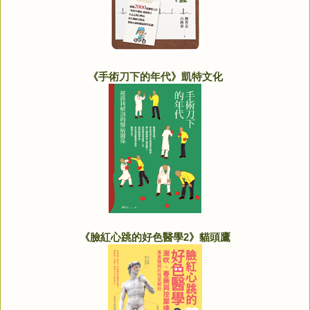
《手術刀下的年代》凱特文化
《臉紅心跳的好色醫學2》貓頭鷹