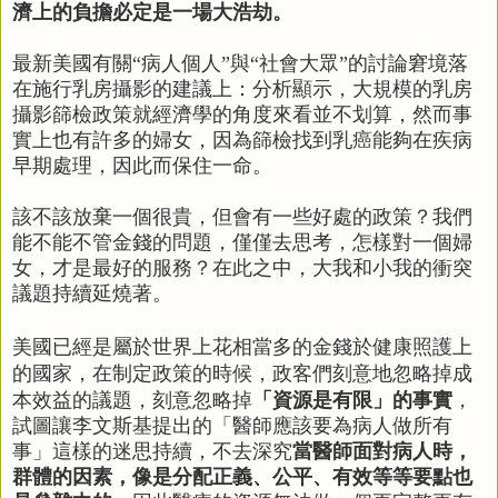
濟上的負擔必定是一場大浩劫。
最新美國有關“病人個人”與“社會大眾”的討論窘境落
在施行乳房攝影的建議上：分析顯示，大規模的乳房
攝影篩檢政策就經濟學的角度來看並不划算，然而事
實上也有許多的婦女，因為篩檢找到乳癌能夠在疾病
早期處理，因此而保住一命。
該不該放棄一個很貴，但會有一些好處的政策？我們
能不能不管金錢的問題，僅僅去思考，怎樣對一個婦
女，才是最好的服務？在此之中，大我和小我的衝突
議題持續延燒著。
美國已經是屬於世界上花相當多的金錢於健康照護上
的國家，在制定政策的時候，政客們刻意地忽略掉成
本效益的議題，刻意忽略掉
「
資源是有限」
的事實
，
試圖讓李文斯基提出的「醫師應該要為病人做所有
事」這樣的迷思持續，不去深究
當醫師面對病人時，
群體的因素，像是分配正義、公平、有效等等要點也