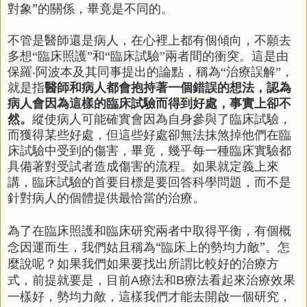
對象”的關係，畢竟是不同的。
不管是醫師還是病人，在心裡上都有個傾向，不願去
多想“臨床照護”和“臨床試驗”兩者間的衝突。這是由
保羅‧阿波本及其同事提出的論點，稱為“治療誤解”，
就是指
醫師和病人都會抱持著一個錯誤的想法，認為
病人會因為這樣的臨床試驗而得到好處，事實上卻不
然。
縱使病人可能確實會因為自身參與了臨床試驗，
而獲得某些好處，但這些好處卻無法抹煞掉他們在臨
床試驗中受到的傷害，畢竟，幾乎每一種臨床實驗都
具備著對受試者造成傷害的流程。如果就定義上來
講，臨床試驗的首要目標是要回答科學問題，而不是
針對病人的個體提供最恰當的治療。
為了在臨床照護和臨床研究兩者中取得平衡，有個概
念因運而生，我們姑且稱為“臨床上的勢均力敵”。怎
麼說呢？如果我們如果要找出所謂比較好的治療方
式，前提就要是，目前
療法和
療法看起來治療效果
A
B
一樣好，勢均力敵，這樣我們才能去開啟一個研究，