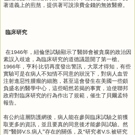
著道義上的煎熬，提供著可說浪費金錢的無效醫療。
臨床研究
在
年，紐倫堡試驗顯示了醫師會被貪腐的政治因
1946
素誤入歧途，為臨床研究的道德議題開了第一槍。
年，亨利‧比切再度發出警訊，大眾才得知，有些
1966
實驗可是在病人不知情不同意的狀況下，對病人血管
注射進惡性腫瘤的細胞，甚至這會發生在美國一些頗
負盛名的醫學中心，這些昭然若揭的事實，迫使聯邦
政府對臨床研究的行為作出了規範，催生了貝爾孟特
報告。
有公約這層防護網後，病人能在參與臨床試驗之前獲
取更多的資訊，並且要真的同意後才能參與試驗。然
而“醫師
病人”存在的關係，及“研究者
被研究
V.S.
V.S.