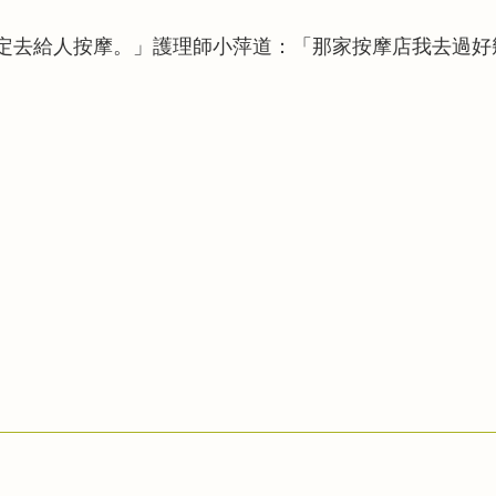
定去給人按摩。」護理師小萍道：「那家按摩店我去過好