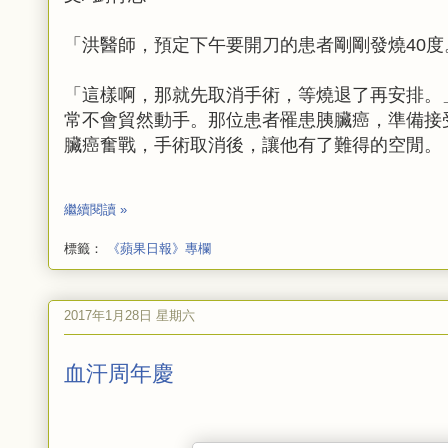
「洪醫師，預定下午要開刀的患者剛剛發燒40
「這樣啊，那就先取消手術，等燒退了再安排。
常不會貿然動手。那位患者罹患胰臟癌，準備接
臟癌奮戰，手術取消後，讓他有了難得的空閒。
繼續閱讀 »
標籤：
《蘋果日報》專欄
2017年1月28日 星期六
血汗周年慶