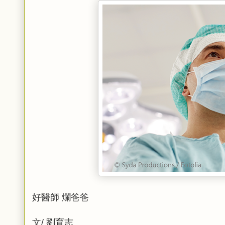
好醫師 爛爸爸
文/ 劉育志