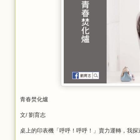
青春焚化爐
文/ 劉育志
桌上的印表機「呼呼！呼呼！」賣力運轉，我探