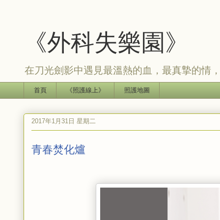
《外科失樂園》
在刀光劍影中遇見最溫熱的血，最真摯的情
首頁
《照護線上》
照護地圖
2017年1月31日 星期二
青春焚化爐