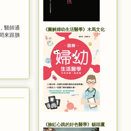
，醫師通
《圖解婦幼生活醫學》木馬文化
間來跟胰
《臉紅心跳的好色醫學》貓頭鷹