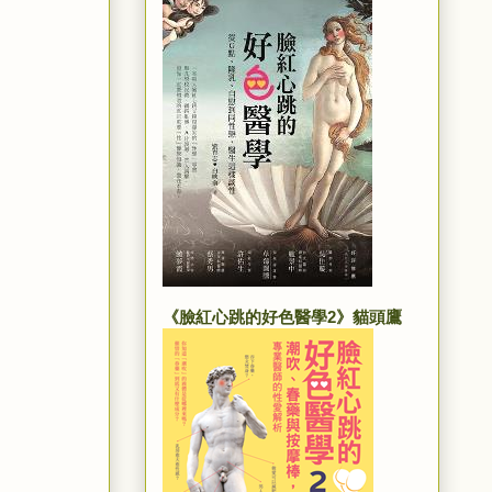
《臉紅心跳的好色醫學2》貓頭鷹