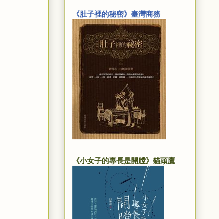
《肚子裡的秘密》臺灣商務
《小女子的專長是開膛》貓頭鷹