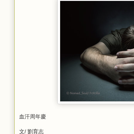
血汗周年慶
文/ 劉育志