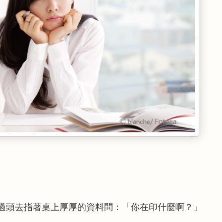
過頭去指著桌上厚厚的資料問：「你在印什麼啊？」