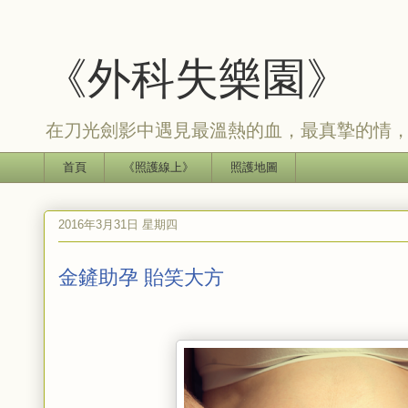
《外科失樂園》
在刀光劍影中遇見最溫熱的血，最真摯的情
首頁
《照護線上》
照護地圖
2016年3月31日 星期四
金鏟助孕 貽笑大方