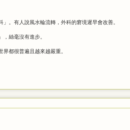
科」。有人說風水輪流轉，外科的窘境遲早會改善。
」，絲毫沒有進步。
世界都很普遍且越來越嚴重。