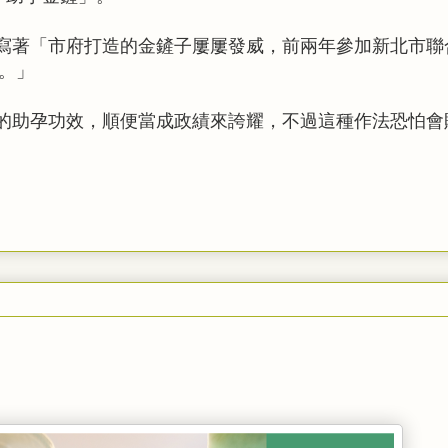
寫著「市府打造的金鏟子屢屢發威，前兩年參加新北市聯
成。」
的助孕功效，順便當成政績來誇耀，不過這種作法恐怕會