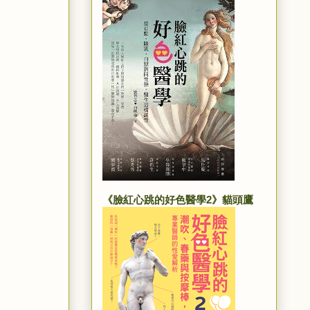
《臉紅心跳的好色醫學2》貓頭鷹