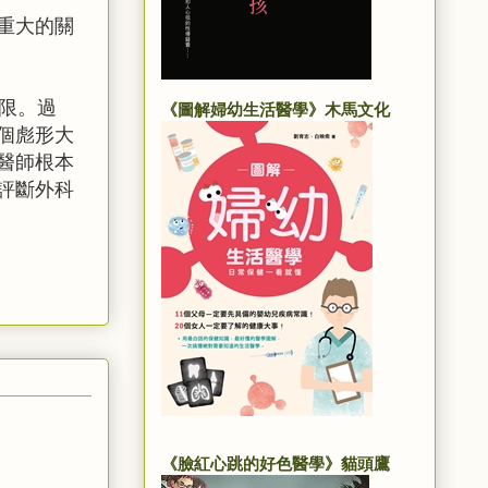
重大的關
限。過
《圖解婦幼生活醫學》木馬文化
個彪形大
醫師根本
評斷外科
《臉紅心跳的好色醫學》貓頭鷹