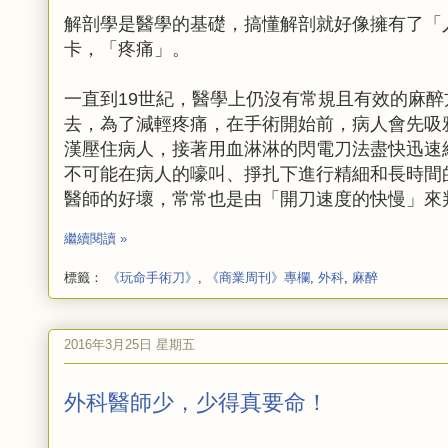
解剖學是醫學的基礎，搞懂解剖就好像擁有了「
卡，「疼痛」。
一直到19世紀，醫學上仍沒有常規且有效的麻
去，為了減輕疼痛，在手術開始前，病人會先吸
漢壓住病人，接著用血淋淋的閃電刀法盡快迅速
不可能在病人的嚎叫、掙扎下進行精細和長時間
醫師的好壞，常常也是由「開刀速度的快慢」來
繼續閱讀 »
標籤：
《玩命手術刀》
,
《商業周刊》專欄
,
外科
,
麻醉
2016年3月25日 星期五
外科醫師少，少得真要命！