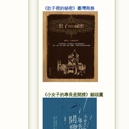
《肚子裡的秘密》臺灣商務
《小女子的專長是開膛》貓頭鷹