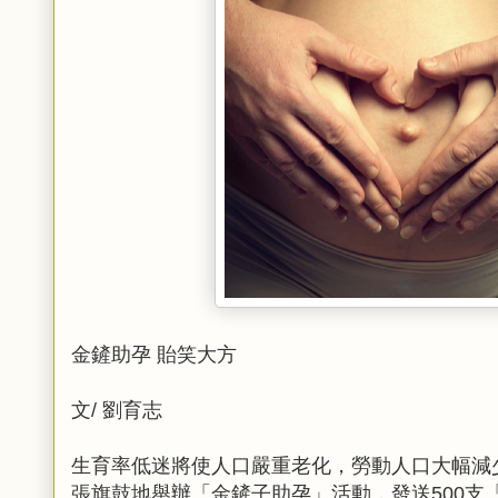
金鏟助孕 貽笑大方
文/ 劉育志
生育率低迷將使人口嚴重老化，勞動人口大幅減
張旗鼓地舉辦「金鏟子助孕」活動，發送500支