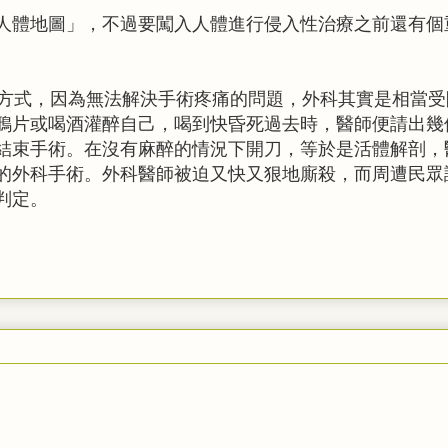
人體地圖」，不過要闖入人體進行侵入性治療之前還有個
醉方式，因為無法解決手術疼痛的問題，外科其實是相當受
鴉片或喝酒灌醉自己，喝到快昏死過去時，醫師便請出幾
結束手術。在沒有麻醉的情況下開刀，等於是活體解剖，
的外科手術。外科醫師被迫又快又狠地廝殺，而周遭民眾
判定。