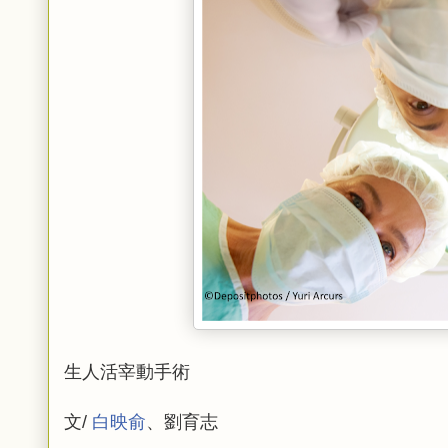
生人活宰動手術
文/
白映俞
、劉育志