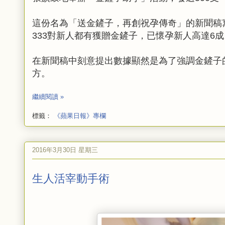
這份名為「送金鏟子，再創祝孕傳奇」的新聞稿
333對新人都有獲贈金鏟子，已懷孕新人高達6
在新聞稿中刻意提出數據顯然是為了強調金鏟子
方。
繼續閱讀 »
標籤：
《蘋果日報》專欄
2016年3月30日 星期三
生人活宰動手術