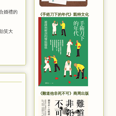
合婚禮的
《手術刀下的年代》凱特文化
貽笑大
《難道他非死不可》商周出版