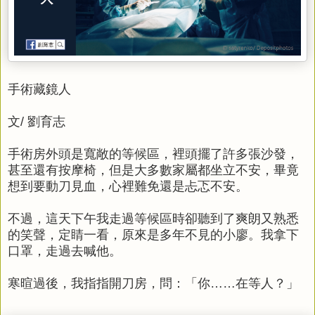
手術藏鏡人
文/ 劉育志
手術房外頭是寬敞的等候區，裡頭擺了許多張沙發，
甚至還有按摩椅，但是大多數家屬都坐立不安，畢竟
想到要動刀見血，心裡難免還是忐忑不安。
不過，這天下午我走過等候區時卻聽到了爽朗又熟悉
的笑聲，定睛一看，原來是多年不見的小廖。我拿下
口罩，走過去喊他。
寒暄過後，我指指開刀房，問：「你……在等人？」