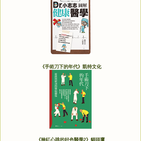
《手術刀下的年代》凱特文化
《臉紅心跳的好色醫學2》貓頭鷹