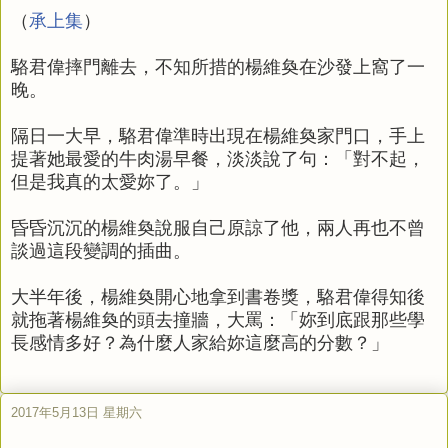
（
承上集
）
駱君偉摔門離去，不知所措的楊維奐在沙發上窩了一
晚。
隔日一大早，駱君偉準時出現在楊維奐家門口，手上
提著她最愛的牛肉湯早餐，淡淡說了句：「對不起，
但是我真的太愛妳了。」
昏昏沉沉的楊維奐說服自己原諒了他，兩人再也不曾
談過這段變調的插曲。
大半年後，楊維奐開心地拿到書卷獎，駱君偉得知後
就拖著楊維奐的頭去撞牆，大罵：「妳到底跟那些學
長感情多好？為什麼人家給妳這麼高的分數？」
2017年5月13日 星期六