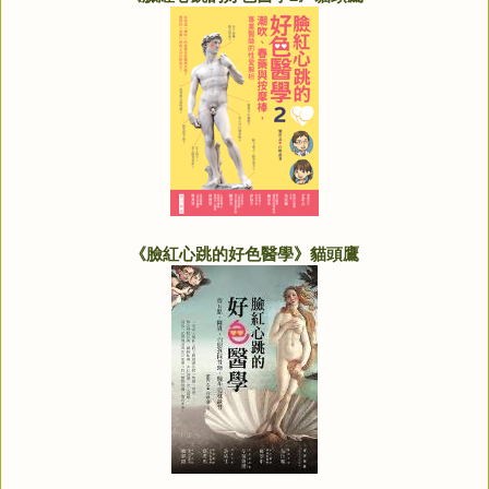
《臉紅心跳的好色醫學》貓頭鷹