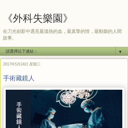
《外科失樂園》
在刀光劍影中遇見最溫熱的血，最真摯的情，最動聽的人間
故事。
▼
2017年5月24日 星期三
手術藏鏡人