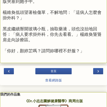
版夾塞到她手中。
楊維奐低頭望著檢傷單，不解地問：「這病人怎麼會
掛外科？」
黑皮繼續掰開玻璃小瓶，抽取藥液，頭也沒抬地回
答：「病人要求掛外科，你先去看看。」楊維奐聳聳
肩走向診療區。
「你好，顏婷芷嗎？請問妳哪裡不舒服？」
‹
›
首頁
查看網路版
我們的作品集
《Dr.小志志圖解健康醫學》商周出版