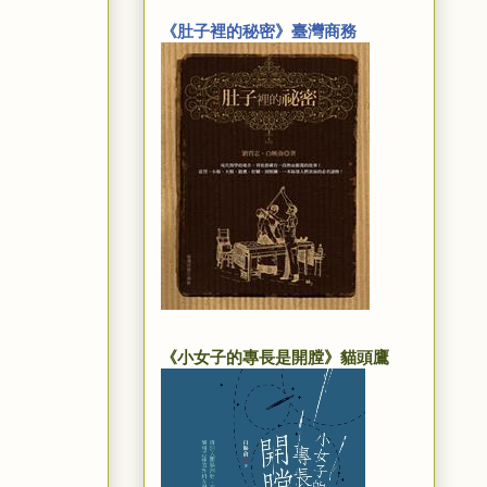
《肚子裡的秘密》臺灣商務
《小女子的專長是開膛》貓頭鷹