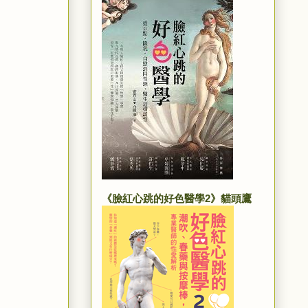
《臉紅心跳的好色醫學2》貓頭鷹