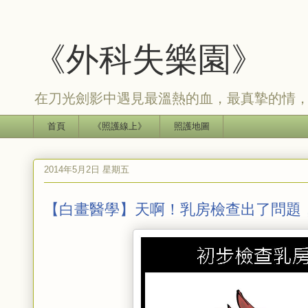
《外科失樂園》
在刀光劍影中遇見最溫熱的血，最真摯的情
首頁
《照護線上》
照護地圖
2014年5月2日 星期五
【白畫醫學】天啊！乳房檢查出了問題