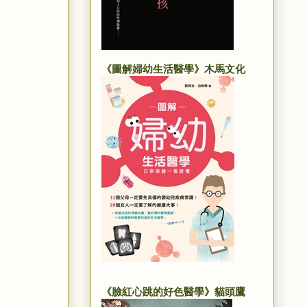
《圖解婦幼生活醫學》木馬文化
《臉紅心跳的好色醫學》貓頭鷹