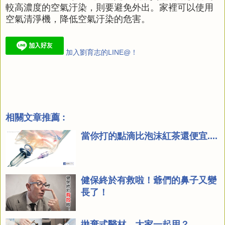
較高濃度的空氣汙染，則要避免外出。家裡可以使用
空氣清淨機，降低空氣汙染的危害。
加入劉育志的LINE@！
相關文章推薦 :
當你打的點滴比泡沫紅茶還便宜....
健保終於有救啦！爺們的鼻子又變
長了！
拋棄式醫材，大家一起用？