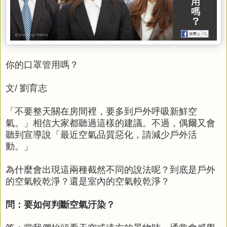
你的口罩管用嗎？
文/ 劉育志
「不要整天關在房間裡，要多到戶外呼吸新鮮空
氣。」相信大家都聽過這樣的建議。不過，偶爾又會
聽到宣導說「最近空氣品質惡化，請減少戶外活
動。」
為什麼會出現這兩種截然不同的說法呢？到底是戶外
的空氣較乾淨？還是室內的空氣較乾淨？
問：要如何判斷空氣汙染？