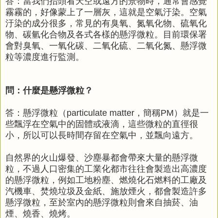
答：當我們抬頭看天空或遠方的景物時，通常會感覺
霧霧的，好像蒙上了一層灰，這就是空氣汙染。空氣
汙染的成分很多，常見的有臭氧、氮氧化物、硫氧化
物、碳氫化合物及各式各樣的懸浮微粒。目前環保署
會對臭氧、一氧化碳、二氧化硫、二氧化氮、懸浮微
粒等濃度進行監測。
問：什麼是懸浮微粒？
答：懸浮微粒（particulate matter，簡稱PM）就是一
些飄浮在空氣中的固體或液滴，這些微粒的直徑很
小，所以可以長時間存留在空氣中，並飄向遠方。
自然界的火山爆發、沙塵暴都會帶來大量的懸浮微
粒，不過人口密集的工業化都市往往會製造出高濃度
的懸浮微粒，例如工地粉塵、燃燒化石燃料的工廠及
汽機車、焚燒垃圾及金紙、施放煙火，都會製造許多
懸浮微粒，至於室內的懸浮微粒則會來自抽菸、油
煙、燒香、燒烤。