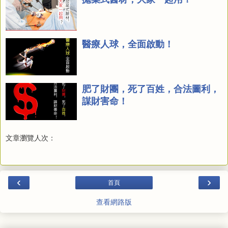
醫療人球，全面啟動！
肥了財團，死了百姓，合法圖利，
謀財害命！
文章瀏覽人次：
‹
›
首頁
查看網路版