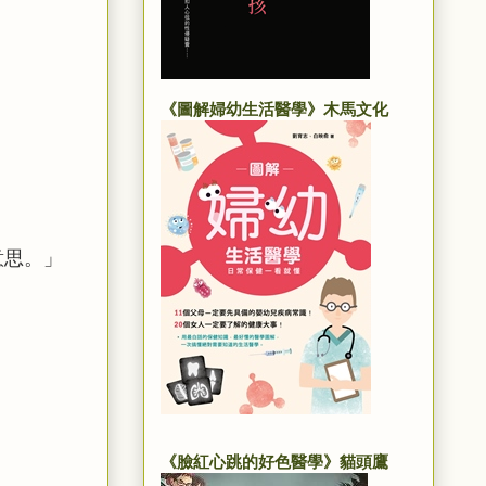
《圖解婦幼生活醫學》木馬文化
意思。」
《臉紅心跳的好色醫學》貓頭鷹