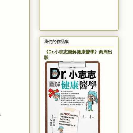
我們的作品集
《Dr.小志志圖解健康醫學》商周出
版
」