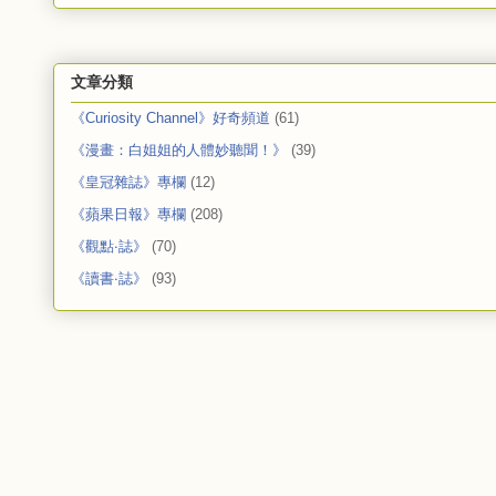
文章分類
《Curiosity Channel》好奇頻道
(61)
《漫畫：白姐姐的人體妙聽聞！》
(39)
《皇冠雜誌》專欄
(12)
《蘋果日報》專欄
(208)
《觀點‧誌》
(70)
《讀書‧誌》
(93)