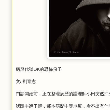
病歷代號OK的恐怖份子
文/ 劉育志
門診開始前，正在整理病歷的護理師小田突然抽
我隨手翻了翻，那本病歷中等厚度，看不出有什