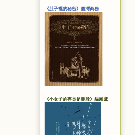
《肚子裡的秘密》臺灣商務
《小女子的專長是開膛》貓頭鷹