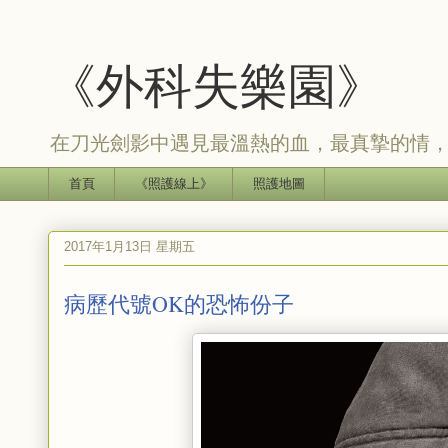
《外科失樂園》
在刀光劍影中遇見最溫熱的血，最真摯的情
首頁
《照護線上》
照護地圖
2017年1月13日 星期五
病歷代號OK的恐怖份子