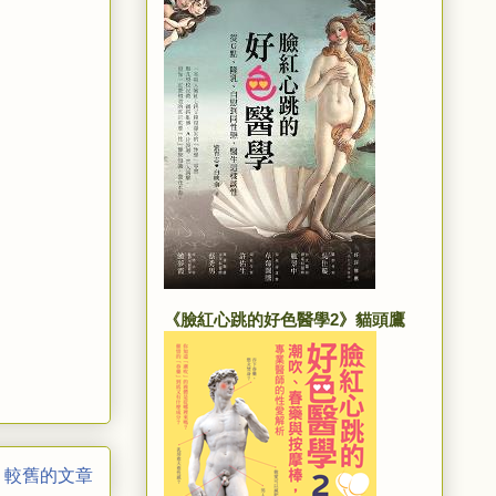
《臉紅心跳的好色醫學2》貓頭鷹
較舊的文章