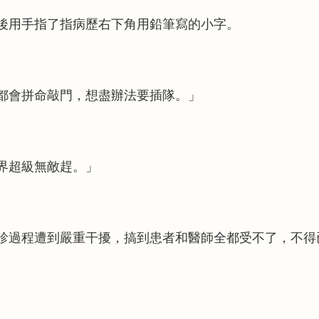
後用手指了指病歷右下角用鉛筆寫的小字。
都會拼命敲門，想盡辦法要插隊。」
界超級無敵趕。」
診過程遭到嚴重干擾，搞到患者和醫師全都受不了，不得