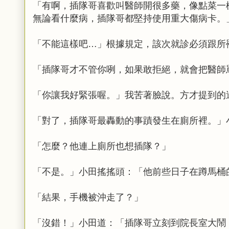
「有啊，插隊哥喜歡叫醫師開很多藥，像點菜一
無論看什麼病，插隊哥都堅持使用重大傷病卡。
「不能這樣吧…」根據規定，該次就診必須跟所
「插隊哥才不管你咧，如果敢拒絕，就會把醫師
「你讓我好緊張喔。」我苦著臉說。方才提到的
「對了，插隊哥最轟動的事蹟發生在廁所裡。」
「怎麼？他連上廁所也想插隊？」
「不是。」小田搖搖頭：「他前些日子在蹲馬桶
「結果，手機被沖走了？」
「沒錯！」小田道：「插隊哥立刻到院長室大鬧