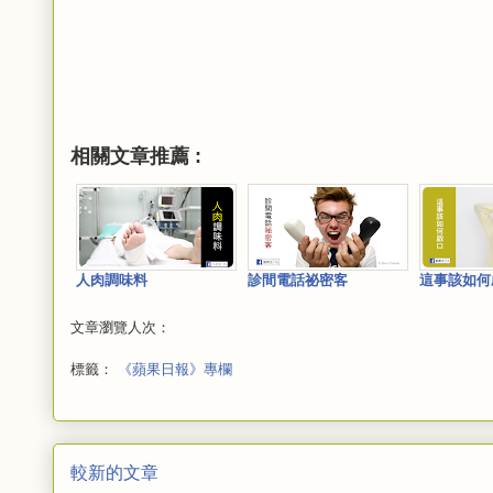
相關文章推薦 :
人肉調味料
診間電話祕密客
這事該如何
文章瀏覽人次：
標籤：
《蘋果日報》專欄
較新的文章