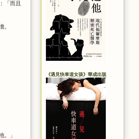
：「而且
擔。
《遇見快車道女孩》華成出版
池。」