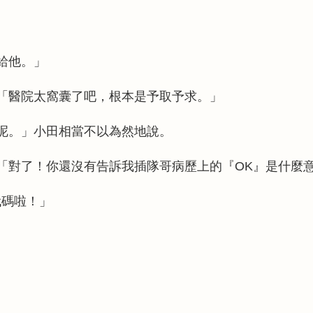
給他。」
「醫院太窩囊了吧，根本是予取予求。」
呢。」小田相當不以為然地說。
「對了！你還沒有告訴我插隊哥病歷上的『OK』是什麼
代碼啦！」