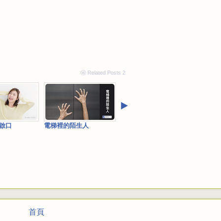
ⓦ Related Posts 2
‣
啟口
電梯裡的陌生人
首頁