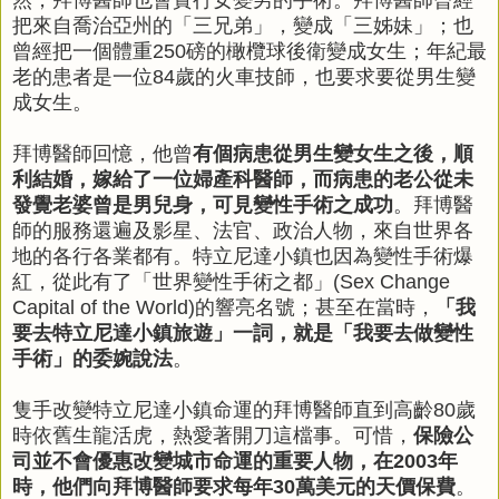
把來自喬治亞州的「三兄弟」，變成「三姊妹」；也
曾經把一個體重250磅的橄欖球後衛變成女生；年紀最
老的患者是一位84歲的火車技師，也要求要從男生變
成女生。
拜博醫師回憶，他曾
有個病患從男生變女生之後，順
利結婚，嫁給了一位婦產科醫師，而病患的老公從未
發覺老婆曾是男兒身，可見變性手術之成功
。拜博醫
師的服務還遍及影星、法官、政治人物，來自世界各
地的各行各業都有。特立尼達小鎮也因為變性手術爆
紅，從此有了「世界變性手術之都」(Sex Change
Capital of the World)的響亮名號；甚至在當時，
「我
要去特立尼達小鎮旅遊」一詞，就是「我要去做變性
手術」的委婉說法
。
隻手改變特立尼達小鎮命運的拜博醫師直到高齡80歲
時依舊生龍活虎，熱愛著開刀這檔事。可惜，
保險公
司並不會優惠改變城市命運的重要人物，在2003年
時，他們向拜博醫師要求每年30萬美元的天價保費
。