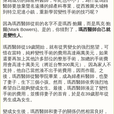
身為成功的婦產科醫師，年紀也不小了，為什麼瑪西
醫師要放棄聲名遠播的婦產科專業，從西雅圖大城轉
到特立尼達小鎮，重新學習變性手術的技巧呢？
因為瑪西醫師從前的名字不是瑪西‧鮑爾，而是馬克‧鮑
爾(Mark Bowers)。是的，你猜對了，
瑪西醫師自己就
是變性人
。
瑪西醫師從19歲開始，就有從男變女的強烈慾望，可
惜在當時，純粹變性手術的費用高達兩萬美元，如果
還要再加上其他許多部位的整形手術，加總的手術費
用會高達十萬美元（將近台幣300萬元）。因為家人不
支持，他自己當然湊不出手術費用，因而作罷。之
後，瑪西醫師從醫學院畢業，成為婦產科醫師，也娶
了妻子，生下三個小孩。然而，瑪西醫師依舊強烈地
希望自己能夠變成女生。最後，瑪西醫師湊足了變性
手術的費用，並獲得妻子的首肯，於是在39歲那年從
男生成為女生。
變成女生後，瑪西醫師和妻子的關係仍然相當良好，