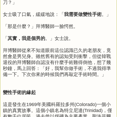
刀？」
女士吸了口氣，緩緩地說：「
我需要做變性手術
。」
「那是什麼？」拜博醫師一臉愕然。
「
其實，我是個男的
。」女士說。
拜博醫師從來不知道眼前這位認識已久的老朋友，竟
然會是男兒身。雖然舊有的認知受到衝擊，但從韓戰
退役的拜博醫師自認沒有什麼手術難得倒他，想了幾
秒鐘，馬上回答：「好，我幫你做手術，不過我得準
備一下。下次你來的時候我們再敲定手術時間。」
變性手術的
緣起
這是發生在1969年美國科羅拉多州(Colorado)一個小
鎮的真實故事。這個小鎮名為特立尼達(Trinidad)，僅
有數千位居民，過去曾以煤礦為主要產業。聖洛菲爾