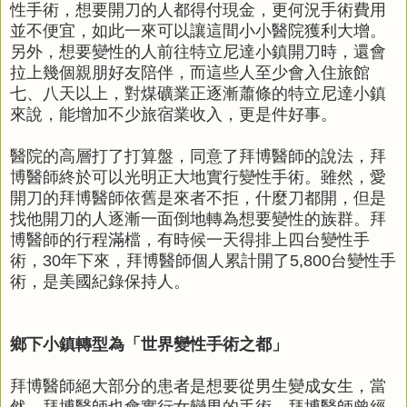
性手術，想要開刀的人都得付現金，更何況手術費用
並不便宜，如此一來可以讓這間小小醫院獲利大增。
另外，想要變性的人前往特立尼達小鎮開刀時，還會
拉上幾個親朋好友陪伴，而這些人至少會入住旅館
七、八天以上，對煤礦業正逐漸蕭條的特立尼達小鎮
來說，能增加不少旅宿業收入，更是件好事。
醫院的高層打了打算盤，同意了拜博醫師的說法，拜
博醫師終於可以光明正大地實行變性手術。雖然，愛
開刀的拜博醫師依舊是來者不拒，什麼刀都開，但是
找他開刀的人逐漸一面倒地轉為想要變性的族群。拜
博醫師的行程滿檔，有時候一天得排上四台變性手
術，30年下來，拜博醫師個人累計開了5,800台變性手
術，是美國紀錄保持人。
鄉下小鎮轉型為
「世界變性手術之都」
拜博醫師絕大部分的患者是想要從男生變成女生，當
然，拜博醫師也會實行女變男的手術。拜博醫師曾經