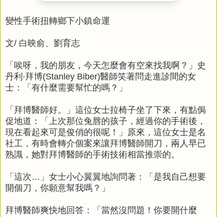
變性手術扭轉鄉下小鎮命運
文/ 白映俞、劉育志
「唉呀，我的朋友，今天怎麼會有空來找我啊？」史
丹利‧拜博(Stanley Biber)醫師笑著問走進診間的女
士：「有什麼需要幫忙的嗎？」
「拜博醫師好。」這位女士拉椅子坐了下來，有點侷
促地道：「上次那位兔唇的孩子，經過你的手術後，
現在看起來可是俊俏的很呢！」原來，這位女士是名
社工，有時會轉介個案來讓拜博醫師開刀，兩人早已
熟識，她對拜博醫師的手術技術相當推崇的。
「這次…」女士小心翼翼地詢問著：「是我自己想要
開個刀，你願意幫我嗎？」
拜博醫師爽快地回答：「當然沒問題！你要開什麼