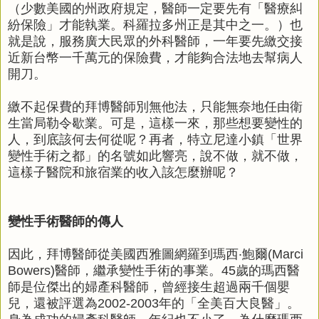
（少數美國的州政府規定，醫師一定要先有「醫療糾
紛保險」才能執業。科羅拉多州正是其中之一。）也
就是說，服務廣大民眾的外科醫師，一年要先繳交接
近新台幣一千萬元的保險費，才能夠合法地去幫病人
開刀。
繳不起保費的拜博醫師別無他法，只能無奈地任由衛
生當局勒令歇業。可是，這樣一來，那些想要變性的
人，到底該何去何從呢？再者，特立尼達小鎮「世界
變性手術之都」的名號如此響亮，說不做，就不做，
這樣子醫院和旅宿業的收入該怎麼辦呢？
變性手術醫師的傳人
因此，拜博醫師從美國西雅圖網羅到瑪西‧鮑爾(Marci
Bowers)醫師，繼承變性手術的事業。45歲的瑪西醫
師是位傑出的婦產科醫師，曾經接生超過兩千個嬰
兒，還被評選為2002-2003年的「全美百大良醫」。