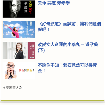
天使 惡魔 變變變
《好奇頻道》面試前，讓我們翹個
腳吧！
改變女人命運的小藥丸 ─ 避孕藥
(下)
不說你不知！糞石竟然可以賽黃
金！
文章瀏覽人次：