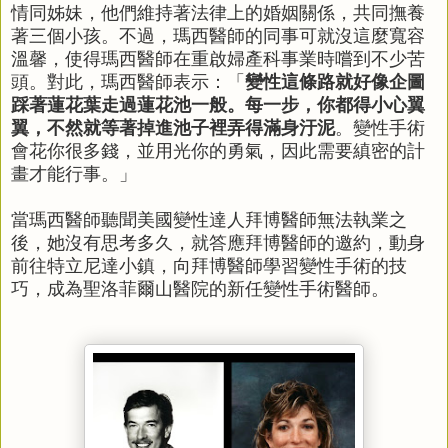
情同姊妹，他們維持著法律上的婚姻關係，共同撫養
著三個小孩。不過，瑪西醫師的同事可就沒這麼寬容
溫馨，使得瑪西醫師在重啟婦產科事業時嚐到不少苦
頭。對此，瑪西醫師表示：「
變性這條路就好像企圖
踩著蓮花葉走過蓮花池一般。每一步，你都得小心翼
翼，不然就等著掉進池子裡弄得滿身汙泥
。變性手術
會花你很多錢，並用光你的勇氣，因此需要縝密的計
畫才能行事。」
當瑪西醫師聽聞美國變性達人拜博醫師無法執業之
後，她沒有思考多久，就答應拜博醫師的邀約，動身
前往特立尼達小鎮，向拜博醫師學習變性手術的技
巧，成為聖洛菲爾山醫院的新任變性手術醫師。