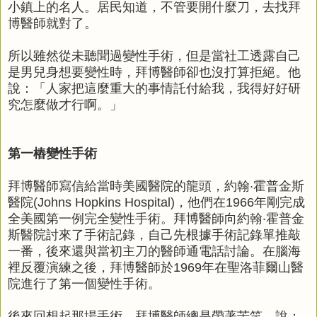
小鎮上的名人。居民知道，不管要開什麼刀，去找拜
博醫師就對了。
所以雖然從未聽聞過變性手術，但是當社工透露自己
是男兒身想要變性時，拜博醫師卻也沒打算拒絕。他
說：「人家把這麼重大的事情託付給我，我得好好研
究怎麼做才行啊。」
第一樁變性手術
拜博醫師寫信給當時美國醫院的龍頭，約翰‧霍普金斯
醫院(Johns Hopkins Hospital)，他們在1966年剛完成
全美國第一例完全變性手術。拜博醫師向約翰‧霍普金
斯醫院討來了手術記錄，自己先根據手術記錄單推敲
一番，後來還與當初主刀的醫師通電話討論。在腦海
裡反覆演練之後，拜博醫師於1969年在聖洛菲爾山醫
院進行了第一個變性手術。
後來回想起那場手術，拜博醫師總是帶著苦笑，說：