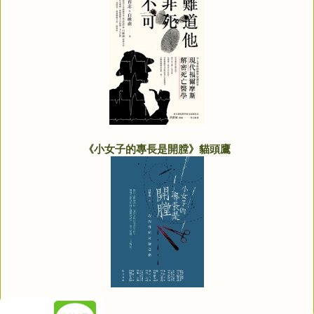
《小女子的專長是開膛》貓頭鷹