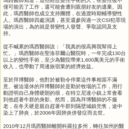
瑪西醫師知道，這些經歷變性手術的人，在變性後不
僅可能丟了工作，還可能會遭到親朋好友的遺棄。因
此，瑪西醫師也成立支持團體，在過渡時期輔導變性
人。瑪西醫師四處演講，甚至還參與過一次CSI犯罪現
場的演出，為的就是替變性人發聲、爭取認同及支
持。
從不喊累的瑪西醫師說：「我真的很高興我幫得上
忙。」瑪西醫師在聖洛菲爾山醫院時，一年完成130台
以上的變性手術，至少為醫院帶來1,600萬美元的手術
收入，也帶動了周邊旅宿業的經濟效益。
至於拜博醫師，他對於被勒令停業這件事相當不滿
意。被迫退休的拜博醫師於是勤於牧場的工作，用行
動證明自己身體硬朗的很，在特立尼達小鎮上常會看
到他趕著牛群的身影。然而，因為拜博醫師的不服
老，在冬天硬是親自趕著牛群到隔壁城鎮兜售，途中
染上了肺炎，於2006年因肺炎併發症而去世。
2010年12月瑪西醫師離開科羅拉多州，轉往加州的醫