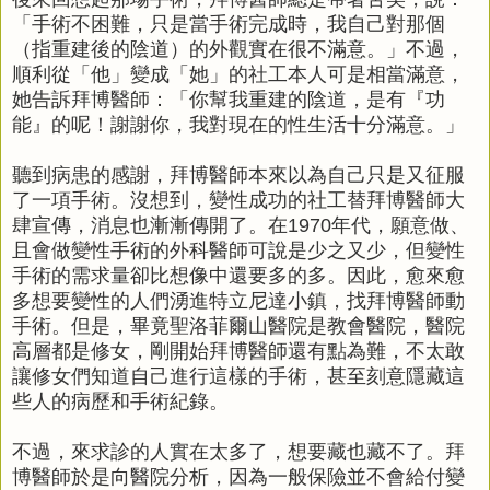
「手術不困難，只是當手術完成時，我自己對那個
（指重建後的陰道）的外觀實在很不滿意。」不過，
順利從「他」變成「她」的社工本人可是相當滿意，
她告訴拜博醫師：「你幫我重建的陰道，是有『功
能』的呢！謝謝你，我對現在的性生活十分滿意。」
聽到病患的感謝，拜博醫師本來以為自己只是又征服
了一項手術。沒想到，變性成功的社工替拜博醫師大
肆宣傳，消息也漸漸傳開了。在1970年代，願意做、
且會做變性手術的外科醫師可說是少之又少，但變性
手術的需求量卻比想像中還要多的多。因此，愈來愈
多想要變性的人們湧進特立尼達小鎮，找拜博醫師動
手術。但是，畢竟聖洛菲爾山醫院是教會醫院，醫院
高層都是修女，剛開始拜博醫師還有點為難，不太敢
讓修女們知道自己進行這樣的手術，甚至刻意隱藏這
些人的病歷和手術紀錄。
不過，來求診的人實在太多了，想要藏也藏不了。拜
博醫師於是向醫院分析，因為一般保險並不會給付變