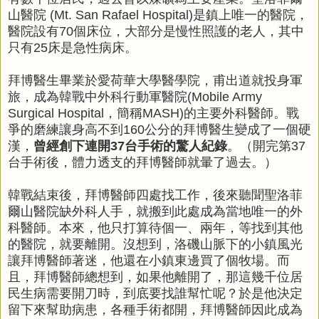
山醫院 (Mt. San Rafael Hospital)是鎮上唯一的醫院，
醫院設有70個床位，大部分是慢性照護的老人，其中
只有25床是急性病床。
拜博醫生畢業於愛荷華大學醫學院，甫出道就投身軍
旅，成為韓戰中外科行動軍醫院(Mobile Army
Surgical Hospital，簡稱MASH)的主要外科醫師。戰
爭的磨練讓身高不到160公分的拜博醫生變成了一個硬
漢，
曾經創下連開37台手術的驚人紀錄
。（開完第37
台手術後，體力透支的拜博醫師就暈了過去。）
韓戰結束後，拜博醫師四處找工作，後來聽聞聖洛菲
爾山醫院缺外科人手，就搬到此處成為當地唯一的外
科醫師。本來，他只打算待個一、兩年，等找到其他
的醫院，就要離開。沒想到，洛磯山脈下的小鎮風光
讓拜博醫師著迷，他還在小鎮東邊買了個牧場。而
且，拜博醫師總想到，如果他離開了，那這幾千位居
民生病需要開刀時，到底要找誰幫忙呢？於是他決定
留下來幫助病患，各種手術都開，拜博醫師因此成為