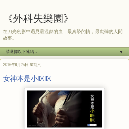
《外科失樂園》
在刀光劍影中遇見最溫熱的血，最真摯的情，最動聽的人間
故事。
▼
2016年6月25日 星期六
女神本是小咪咪