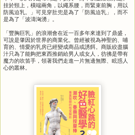
挂於頸上，橫端兩角，以繩系腰，而緊束前胸，用以
防風迫乳。」可見穿肚兜是為了「防風迫乳」，而不
是為了「波濤洶湧」。
「豐胸巨乳」的浪潮會在近一百多年來達到了鼎盛，
可說是肇因於世界的商業化。曾經被視為神聖的、哺
育的、情愛的乳房已經變成商品或誘餌。商販絞盡腦
汁只為了能夠把東西推銷給男人或女人，彷彿是帶有
魔力的吹笛手，領著我們走進一片無邊無際、眩惑人
心的叢林。