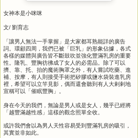
女神本是小咪咪
文/ 劉育志
「讓男人無法一手掌握」是大家都耳熟能詳的廣告
詞。環顧四周，我們已被「巨乳」的形象佔據，各式
各樣的媒體與廣告皆不斷鼓吹並強化豐滿乳房的重要
性。隆乳、豐胸彷彿成了女人的必需品。除了可以
擠、靠、托、抬的魔術胸罩之外，有人嘗試吃藥、進
補、按摩，有人則接受手術把矽膠或鹽水袋裝進乳房
裡，希望可以立竿見影，偶而還會聽到有人大剌剌地
宣稱可以「催眠豐胸」。
身在今天的我們，無論是男人或是女人，幾乎已經將
「越豐滿越性感」這樣的觀念照單全收。
或許我們會以為男人天性容易受到豐滿乳房的吸引，
其實並非如此。