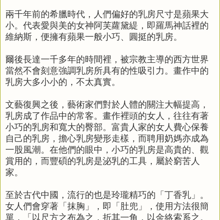
兩千年前的希臘時代，人們偏好的乳房尺寸是蘋果大
小。代表愛與美的女神阿芙蘿黛緹，即羅馬神話裡的
維納斯，便擁有蘋果一般小巧、圓挺的乳房。
爾後長達一千多年的時間裡，被宗教主導的西方世界
當然不會刻意強調乳房所具有的性吸引力。畫作中的
乳房大多小小的，不太真實。
文藝復興之後，藝術家們對於人體的關注大幅提高，
乳房成了作品中的常客。畫作裡頭的女人，往往有著
小巧的乳房和寬大的臀部。富貴人家的女人費心保養
自己的乳房，擔心乳房變形走樣，而聘用奶媽亦成為
一股風潮。在他們的眼中，小巧的乳房是高貴的、觀
賞用的，而豐碩的乳房是泌乳的工具，屬於窮苦人
家。
至於古代中國，流行的也是玲瓏精巧的「丁香乳」。
女人們會穿著「抹胸」，即「肚兜」，使用方法很簡
單，「以尺方之布為之，折其一角，以金絡索系之。