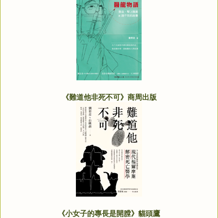
《難道他非死不可》商周出版
《小女子的專長是開膛》貓頭鷹