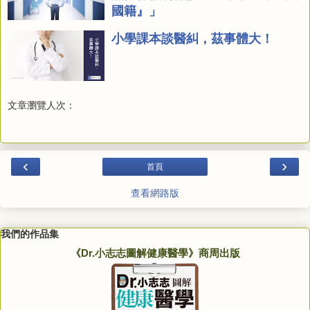
國籍』」
小學課本談醫糾，茲事體大！
文章瀏覽人次：
‹
›
首頁
查看網路版
我們的作品集
《Dr.小志志圖解健康醫學》商周出版