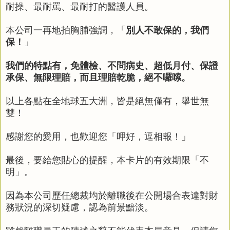
耐操、最耐罵、最耐打的醫護人員。
本
公司
一再地拍胸脯強調，「
別人不敢保的，我們
保！
」
我們的特點有，免體檢、不問病史、超低月付、保證
承保、無限理賠，而且理賠乾脆，絕不囉嗦。
以上各點在全地球五大洲，皆是絕無僅有，舉世無
雙！
感謝您的愛用，也歡迎您「呷好，逗相報！」
最後，要給您貼心的提醒，本卡片的有效期限「不
明」。
因為本
公司
歷任總裁均於離職後在公開場合表達對財
務狀況的深切疑慮，認為前景黯淡。