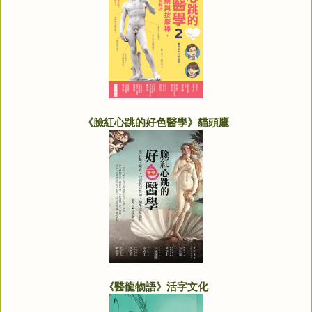
《臉紅心跳的好色醫學》貓頭鷹
《醫龍物語》活字文化