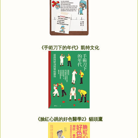
《手術刀下的年代》凱特文化
《臉紅心跳的好色醫學2》貓頭鷹