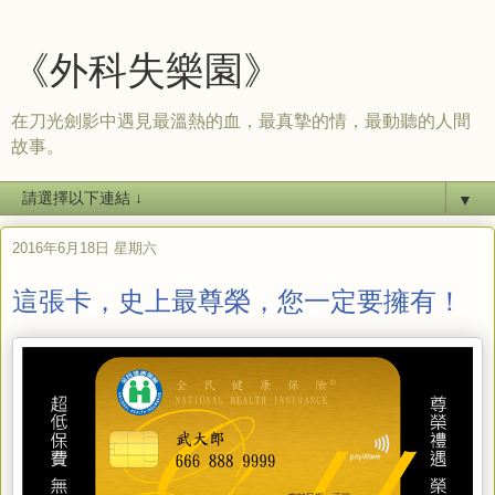
《外科失樂園》
在刀光劍影中遇見最溫熱的血，最真摯的情，最動聽的人間
故事。
▼
2016年6月18日 星期六
這張卡，史上最尊榮，您一定要擁有！