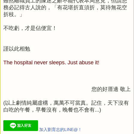
雖然離職員工的陳述之辭不能代表本局意見，但請您
務必記得古人說的，「有花堪折直須折，莫待無花空
折枝。」
不吃虧，才是佔便宜！
謹以此相勉
The hospital never sleeps. Just abuse it!
您的好厝邊 敬上
(以上劇情純屬虛構，萬萬不可當真。記住，天下沒有
白吃的午餐，早餐沒有，晚餐也不會有...)
加入劉育志的LINE@！