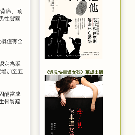
的背痛、頭
男性賀爾
大概僅有全
認定為睪
就增加至五
《遇見快車道女孩》華成出版
固酮當成
生骨質疏