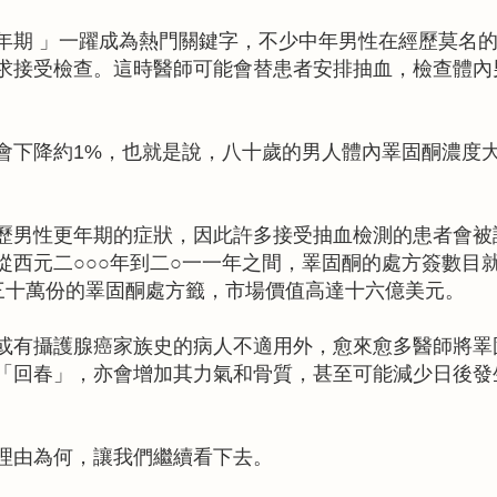
年期 」一躍成為熱門關鍵字，不少中年男性在經歷莫名
求接受檢查。這時醫師可能會替患者安排抽血，檢查體內
會下降約1%，也就是說，八十歲的男人體內睪固酮濃度
歷男性更年期的症狀，因此許多接受抽血檢測的患者會被
從西元二○○○年到二○一一年之間，睪固酮的處方簽數目
三十萬份的睪固酮處方籤，市場價值高達十六億美元。
或有攝護腺癌家族史的病人不適用外，愈來愈多醫師將睪
「回春」，亦會增加其力氣和骨質，甚至可能減少日後發
理由為何，讓我們繼續看下去。