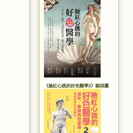
《臉紅心跳的好色醫學2》貓頭鷹