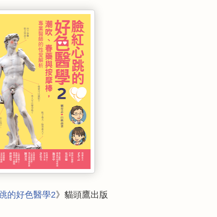
跳的好色醫學2
》貓頭鷹出版