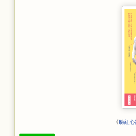
《
臉紅心