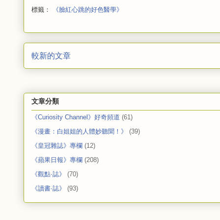
標籤：
《臉紅心跳的好色醫學》
較新的文章
文章分類
《Curiosity Channel》好奇頻道
(61)
《漫畫：白姐姐的人體妙聽聞！》
(39)
《皇冠雜誌》專欄
(12)
《蘋果日報》專欄
(208)
《觀點‧誌》
(70)
《讀書‧誌》
(93)