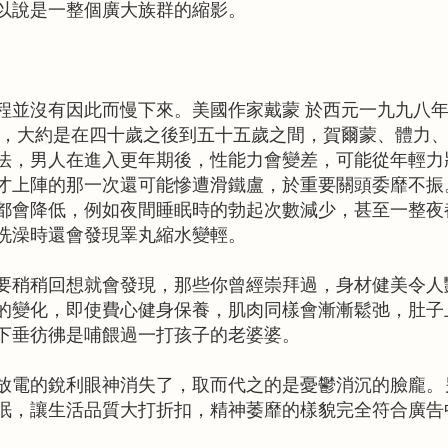
以說是一整個廣大族群的縮影。
程並沒有因此而慢下來。美國作家戴蒙 於西元一九九八
年，大約是在四十歲之後到五十五歲之間，賀爾蒙、體力
法，男人在進入更年期後，性能力會變差，可能從年輕力
才上陣的那一次還可能慘遭滑鐵盧，於重要關頭委靡不振
都會降低，例如夜間睡眠時的勃起次數減少，甚至一整夜
洗澡時還會發現睪丸縮水變輕。
要稍稍回想就會發現，那些你曾經崇拜過，身材健美令人
的變化，即使費心健身保養，肌肉同樣會漸漸鬆弛，肚子
下垂彷彿是哺餵過一打孩子的老婆婆。
放電的銳利眼神消失了，取而代之的是憂鬱消沉的臉龐。
眠，讓生活品質大打折扣，精神萎靡的樣貌完全符合廣告