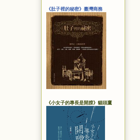
《肚子裡的秘密》臺灣商務
《小女子的專長是開膛》貓頭鷹