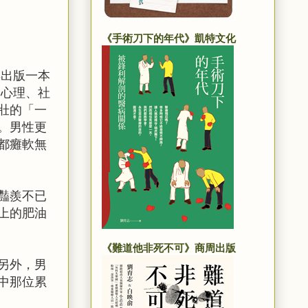
《手術刀下的年代》凱特文化
年出版一本
、心理、社
壯的「一
。男性更
都癱軟無
豔羨不已
上的肥油
《難道他非死不可》商周出版
另外，男
中那位累