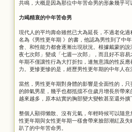
共鳴，大概是因為那位中年苦命男的形象幾乎可
力竭精衰的中年苦命男
現代人的平均壽命雖然已大為延長，不過老化過
名為《男性更年期 》的書，他認為男性到了中
會、和性能力都會逐漸出現狀況。根據戴蒙的說
夜七次郎」變成「七週一次郎」，而且好不容易
年期不僅讓性行為大打折扣，連無意識的性反應
力。更慘更慘的是，經歷男性更年期的中年人在
當然，男性更年期對身體的影響是全面性的，只
的帥氣男星，幾乎也都抵擋不住歲月增長所帶來
越來越多，原本結實的胸部變大變軟甚至還外擴
整個人顯得懶散、沒有元氣，年輕時候可以隨意
性更年期與女性更年期一樣會帶來臉部潮紅及失
趴了的中年苦命男。