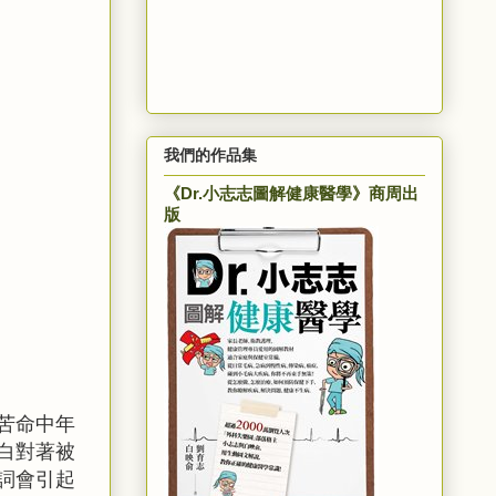
我們的作品集
《Dr.小志志圖解健康醫學》商周出
版
苦命中年
白對著被
詞會引起