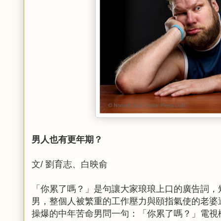
男人也有更年期？
文/ 劉育志、白映俞
「你累了嗎？」是句讓大家琅琅上口的廣告詞，
男，整個人被繁重的工作壓力與頤指氣使的老婆
操爆的中年苦命男問一句：「你累了嗎？」電視