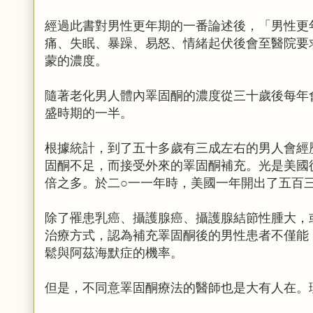
經過此書對男性更年期的一番論述後，「男性更
痛、失眠、暴躁、易怒、情緒起伏後會至醫院要
蒙的濃度。
隨著老化男人體內睪固酮的濃度從三十歲後每年
盛時期的一半。
根據統計，到了五十多歲有三成左右的男人會經
固酮不足，而接受外來的睪固酮補充。光是美國
倍之多。於二○一一年時，美國一年開出了五百
除了罹患乳癌、攝護腺癌、攝護腺結節性腫大，
治療方式，認為補充睪固酮後的男性患者不僅能
鬆與阿茲海默症的機率。
但是，不同意睪固酮療法的醫師也是大有人在。