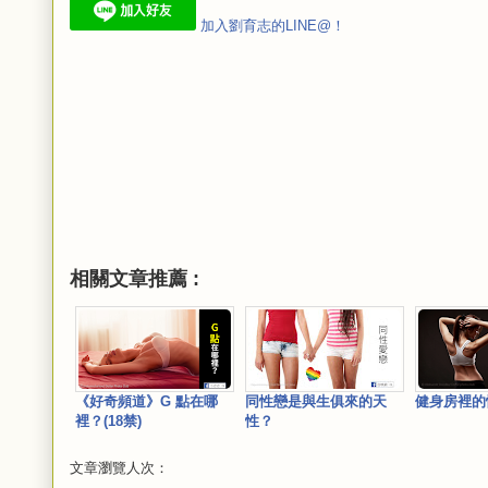
加入劉育志的LINE@！
相關文章推薦 :
《好奇頻道》G 點在哪
同性戀是與生俱來的天
健身房裡的
裡？(18禁)
性？
文章瀏覽人次：