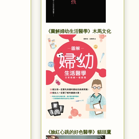
《圖解婦幼生活醫學》木馬文化
《臉紅心跳的好色醫學》貓頭鷹