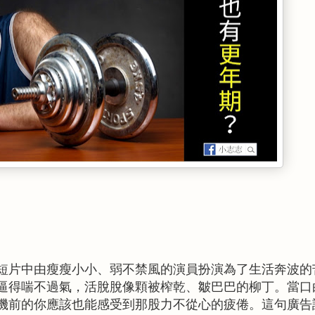
短片中由瘦瘦小小、弱不禁風的演員扮演為了生活奔波的
逼得喘不過氣，活脫脫像顆被榨乾、皺巴巴的柳丁。當口
機前的你應該也能感受到那股力不從心的疲倦。這句廣告