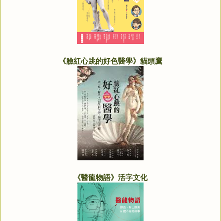
《臉紅心跳的好色醫學》貓頭鷹
《醫龍物語》活字文化