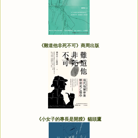
《難道他非死不可》商周出版
《小女子的專長是開膛》貓頭鷹