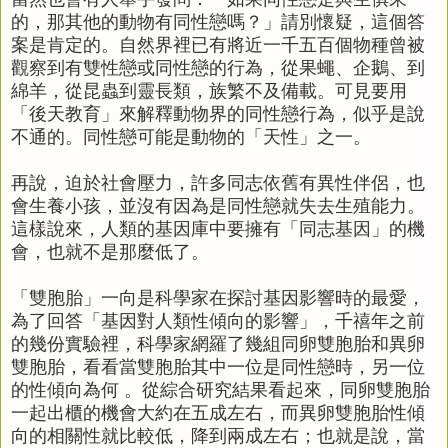
的，那其他的動物有同性戀嗎？」請別懷疑，這個答
案是肯定的。自然界裡已有將近一千五百個物種曾被
觀察到有雙性戀或同性戀的行為，從果蠅、企鵝、到
綿羊，從昆蟲到靈長類，族繁不及備載。可見要用
「後天教育」來解釋動物界的同性戀行為，似乎是說
不通的。同性戀可能是動物的「天性」之一。
再說，迫於社會壓力，許多同志依舊有異性伴侶，也
會生養小孩，並沒有因為是同性戀就失去生殖能力。
這樣說來，人類的基因庫中要擁有「同志基因」的機
會，也就不是那麼低了。
「雙胞胎」一向是科學家在探討基因影響時的最愛，
為了回答「基因對人類性傾向的影響」，千禧年之前
的幾份實驗裡，科學家網羅了幾組同卵雙胞胎和異卵
雙胞胎，看看當雙胞胎其中一位是同性戀時，另一位
的性傾向為何 。從綜合研究結果看起來，同卵雙胞胎
一起出櫃的機會大約在五成左右，而異卵雙胞胎性傾
向的相關性就比較低，降到兩成左右；也就是說，當