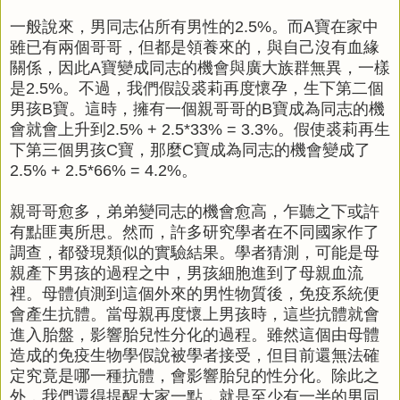
一般說來，男同志佔所有男性的2.5%。而A寶在家中
雖已有兩個哥哥，但都是領養來的，與自己沒有血緣
關係，因此A寶變成同志的機會與廣大族群無異，一樣
是2.5%。不過，我們假設裘莉再度懷孕，生下第二個
男孩B寶。這時，擁有一個親哥哥的B寶成為同志的機
會就會上升到2.5% + 2.5*33% = 3.3%。假使裘莉再生
下第三個男孩C寶，那麼C寶成為同志的機會變成了
2.5% + 2.5*66% = 4.2%。
親哥哥愈多，弟弟變同志的機會愈高，乍聽之下或許
有點匪夷所思。然而，許多研究學者在不同國家作了
調查，都發現類似的實驗結果。學者猜測，可能是母
親產下男孩的過程之中，男孩細胞進到了母親血流
裡。母體偵測到這個外來的男性物質後，免疫系統便
會產生抗體。當母親再度懷上男孩時，這些抗體就會
進入胎盤，影響胎兒性分化的過程。雖然這個由母體
造成的免疫生物學假說被學者接受，但目前還無法確
定究竟是哪一種抗體，會影響胎兒的性分化。除此之
外，我們還得提醒大家一點，就是至少有一半的男同