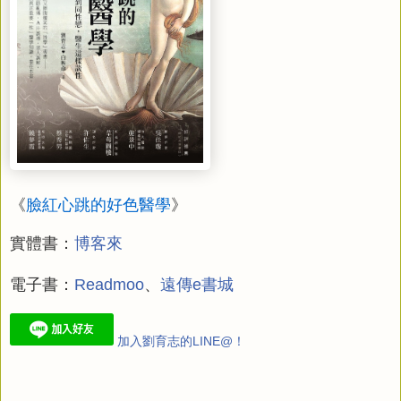
《
臉紅心跳的好色醫學
》
實體書：
博客來
電子書：
Readmoo
、
遠傳e書城
加入劉育志的LINE@！