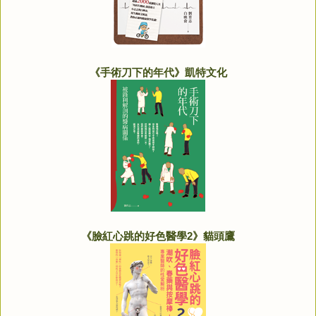
《手術刀下的年代》凱特文化
《臉紅心跳的好色醫學2》貓頭鷹