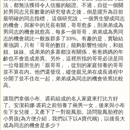
法，都無法獲得令人信服的驗證。不過，自從一個關
於男同志兄長數量的研究發表之後，倒是躍升為目前
最明確的同志指標 。這個研究說，一個男生變成同志
的機會，與家中的兄長有關，哥哥愈多，則弟弟成為
男同志的機會就愈高，每多一個哥哥，弟弟成為男同
志的機會就比一般族群多了33%。有趣的是，實驗結
果強調，只有「哥哥的數目」能夠影響性傾向，和姐
姐、妹妹、或弟弟的多寡都沒有關係，爸爸媽媽的年
齡也不會造成差異。另外，這裡所指的哥哥必須是同
一位母親所生的「親哥哥」，從別的家庭領養的哥哥
並不算在內。他們還發現，縱使親兄弟在成長過程中
分開了並不住在一起，弟弟成為同志的機會依舊比較
高。
讓我們拿個小布、裘莉組成的名人家庭來打比方好
了。安潔莉娜‧裘莉之前領養了兩男一女，後來與小布
生下女兒後，又產下了一對龍鳳胎。請問龍鳳胎裡的
小男孩(為方便介紹，我們以下以A寶代稱)，以後長大
成為同志的機會是多少？