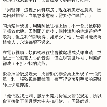
「周醫師，這裡是內科病房，現在有患者在急救，因
為困難插管，血氧愈來愈差，需要你們幫忙。」
問清楚床號後，周醫師便往樓上衝，不一會兒便解除
了插管危機。回到開刀房後，個性謙和的他說得輕描
淡寫，但是我們都曉得，如果少了他，患者可能成為
植物人，永遠都醒不過來。
在電影裡頭，類似橋段往往會被處理成英雄事蹟，並
配上一段振奮人心的音樂，但在現實世界裡，周醫師
卻成了不折不扣的狗熊。
緊急插管後沒幾天，周醫師的辦公桌上出現了一張罰
單，和一張監視畫面截圖，畫面裡穿著刷手服的周醫
師正快速奔跑。
「他們說我把刷手服穿出開刀房違反醫院規定，所以
會直接從下個月薪水中去扣罰款。」周醫師道。