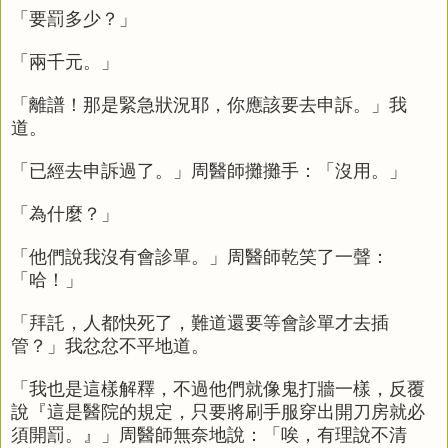
「要罰多少？」
「兩千元。」
「離譜！那是緊急狀況耶，你應該要去申訴。」我
道。
「已經去申訴過了。」周醫師攤攤手：「沒用。」
「為什麼？」
「他們說我沒有會診單。」周醫師乾笑了一聲：
「哈！」
「拜託，人都快死了，難道還要等會診單才去插
管？」我忿忿不平地道。
「我也是這樣解釋，不過他們就像鬼打牆一樣，反覆
說『這是醫院的規定，只要將刷手服穿出開刀房就必
須開罰。』」周醫師無奈地說：「唉，有理說不清