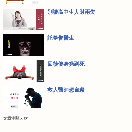
別讓高中生人財兩失
託夢告醫生
囚徒健身操到死
救人醫師想自殺
文章瀏覽人次：