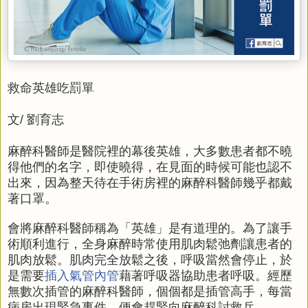
救命英雄吃罰單
文/ 劉育志
麻醉科醫師是醫院裡的幕後英雄，大多數患者都不曉
得他們的名字，即使曉得，在見面的時候可能也認不
出來，因為整天待在手術房裡的麻醉科醫師幾乎都戴
著口罩。
會將麻醉科醫師稱為「英雄」是有道理的。為了讓手
術順利進行，全身麻醉時常使用肌肉鬆弛劑讓患者的
肌肉放鬆。肌肉完全放鬆之後，呼吸當然會停止，於
是需要
插入氣管內管
藉著呼吸器協助患者呼吸。經歷
無數次插管的麻醉科醫師，個個都是插管高手，每當
病房出現緊急事件，便會趕緊向麻醉科討救兵。