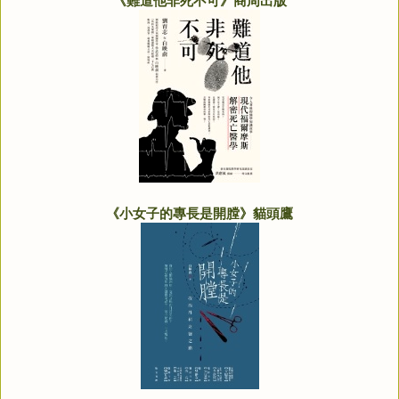
《難道他非死不可》商周出版
《小女子的專長是開膛》貓頭鷹