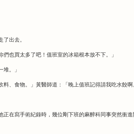
走了出去。
你們也買太多了吧！值班室的冰箱根本放不下。」
一堆。」
飲料、食物。」黃醫師道：「晚上值班記得請我吃水餃啊
他正在寫手術紀錄時，幾位剛下班的麻醉科同事突然衝進