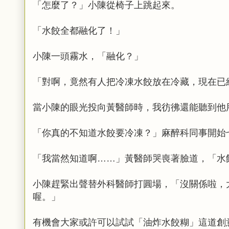
「怎麼了？」小陳從椅子上跳起來。
「水餃全都融化了！」
小陳一頭霧水，「融化？」
「對啊，竟然有人把冷凍水餃放在冷藏，現在已
當小陳的眼光投向黃醫師時，我彷彿還能聽到他
「你真的不知道水餃要冷凍？」麻醉科同事開始
「我當然知道啊……」黃醫師哭喪著臉道，「水
小陳趕緊出聲替外科醫師打圓場，「沒關係啦，
喔。」
有機會大家或許可以試試「油炸水餃糊」這道創