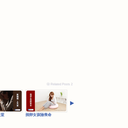
ⓦ Related Posts 2
‣
天堂
捐卵女孩險喪命