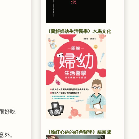
《圖解婦幼生活醫學》木馬文化
很好吃
《臉紅心跳的好色醫學》貓頭鷹
意外。