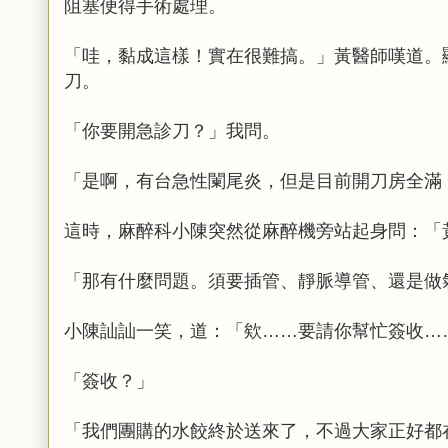
阻塞便得手術處理。
「哇，黏成這樣！實在很難搞。」黃醫師嘆道。
刀。
「你要開急診刀？」我問。
「是啊，有台急性闌尾炎，但是目前開刀房全滿
這時，麻醉科小陳突然從麻醉機旁站起身問：「
「那有什麼問題。須要插管、靜脈導管、還是做
小陳訕訕一笑，道：「欸……要請你幫忙簽收…
「簽收？」
「我們團購的水餃終於送來了，不過大家正好都