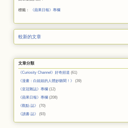
標籤：
《蘋果日報》專欄
較新的文章
文章分類
《Curiosity Channel》好奇頻道
(61)
《漫畫：白姐姐的人體妙聽聞！》
(39)
《皇冠雜誌》專欄
(12)
《蘋果日報》專欄
(208)
《觀點‧誌》
(70)
《讀書‧誌》
(93)