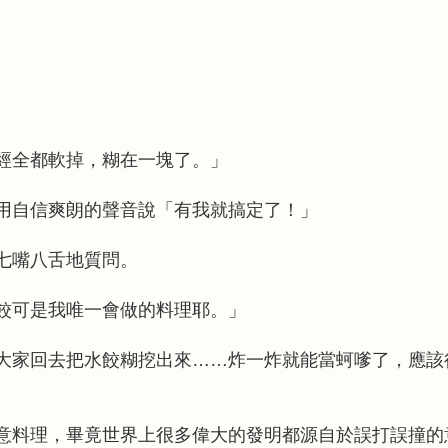
經全都軟掉，糊在一塊了。」
用自信爽朗的聲音說「有我就搞定了！」
七嘴八舌地質問。
餃可是我唯一會做的料理耶。」
大家回去把水餃糊挖出來……炸一炸就能當蚵嗲了，應該
意料理，畢竟世界上很多偉大的發明都源自於誤打誤撞的