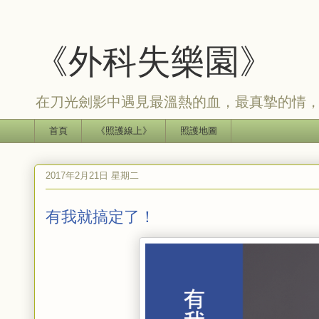
《外科失樂園》
在刀光劍影中遇見最溫熱的血，最真摯的情
首頁
《照護線上》
照護地圖
2017年2月21日 星期二
有我就搞定了！