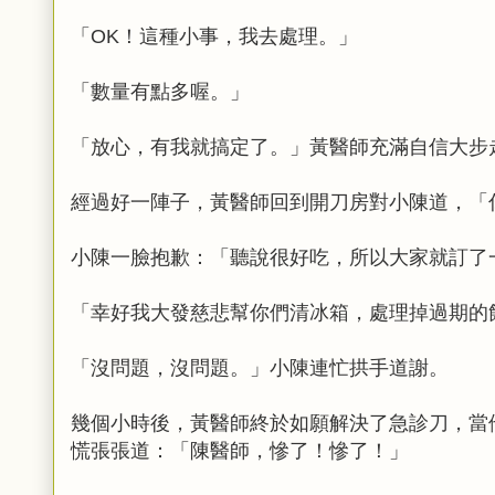
「OK！這種小事，我去處理。」
「數量有點多喔。」
「放心，有我就搞定了。」黃醫師充滿自信大步
經過好一陣子，黃醫師回到開刀房對小陳道，「
小陳一臉抱歉：「聽說很好吃，所以大家就訂了
「幸好我大發慈悲幫你們清冰箱，處理掉過期的
「沒問題，沒問題。」小陳連忙拱手道謝。
幾個小時後，黃醫師終於如願解決了急診刀，當
慌張張道：「陳醫師，慘了！慘了！」