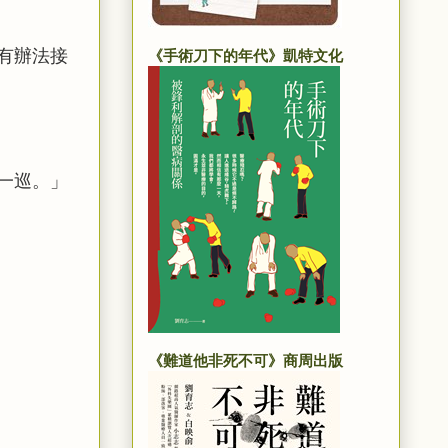
有辦法接
《手術刀下的年代》凱特文化
一巡。」
《難道他非死不可》商周出版