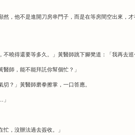
顯然，他不是進開刀房串門子，而是在等房間空出來，才
，不曉得還要等多久。」黃醫師跳下腳凳道：「我再去巡
黃醫師，能不能拜託你幫個忙？」
氣切？」黃醫師磨拳擦掌，一口答應。
…」
在忙，沒辦法過去簽收。」