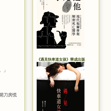
《遇見快車道女孩》華成出版
。」
開刀房慌