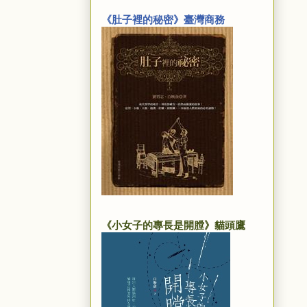
《肚子裡的秘密》臺灣商務
《小女子的專長是開膛》貓頭鷹