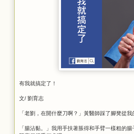
有我就搞定了！
文/ 劉育志
「老劉，在開什麼刀啊？」黃醫師踩了腳凳從我
「腸沾黏。」我用手扶著脹得和手臂一樣粗的腸