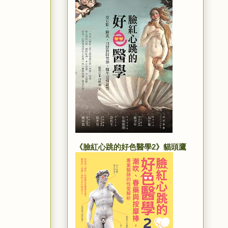
《臉紅心跳的好色醫學2》貓頭鷹