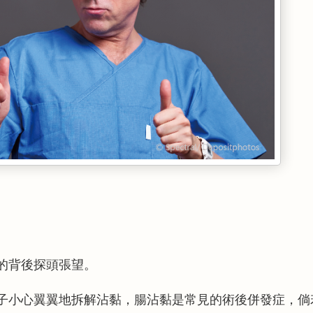
的背後探頭張望。
子小心翼翼地拆解沾黏，腸沾黏是常見的術後併發症，倘