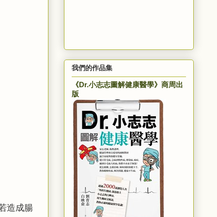
我們的作品集
《Dr.小志志圖解健康醫學》商周出
版
若造成腸