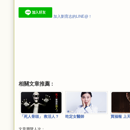
加入劉育志的LINE@！
相關文章推薦 :
「死人骨頭」 救活人？
吃定女醫師
買福報 上
文章瀏覽人次：