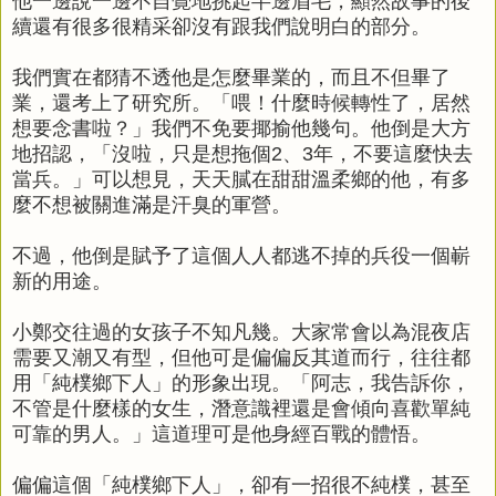
他一邊說一邊不自覺地挑起半邊眉毛，顯然故事的後
續還有很多很精采卻沒有跟我們說明白的部分。
我們實在都猜不透他是怎麼畢業的，而且不但畢了
業，還考上了研究所。「喂！什麼時候轉性了，居然
想要念書啦？」我們不免要揶揄他幾句。他倒是大方
地招認，「沒啦，只是想拖個2、3年，不要這麼快去
當兵。」可以想見，天天膩在甜甜溫柔鄉的他，有多
麼不想被關進滿是汗臭的軍營。
不過，他倒是賦予了這個人人都逃不掉的兵役一個嶄
新的用途。
小鄭交往過的女孩子不知凡幾。大家常會以為混夜店
需要又潮又有型，但他可是偏偏反其道而行，往往都
用「純樸鄉下人」的形象出現。「阿志，我告訴你，
不管是什麼樣的女生，潛意識裡還是會傾向喜歡單純
可靠的男人。」這道理可是他身經百戰的體悟。
偏偏這個「純樸鄉下人」，卻有一招很不純樸，甚至