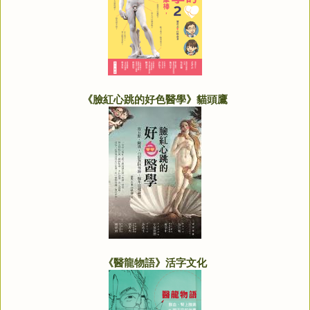
《臉紅心跳的好色醫學》貓頭鷹
《醫龍物語》活字文化