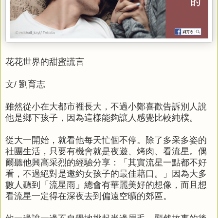
花花世界的甜蜜謊言
文/ 劉育志
雖然從小在大都市裡長大，不過小鄭喜歡告訴別人說
他是鄉下孩子，因為這樣能夠讓人感覺比較純樸。
從大一開始，就看他每天忙個不停。除了多采多姿的
社團生活，只要有機會就是夜遊、烤肉、看流星。偶
爾聽他興高采烈的經驗分享：「其實流星一點都不好
看，不過絕對是邀約女孩子的最佳藉口。」因為大多
數人聽到「流星雨」總會有華麗美好的想像，而且想
看流星一定得在深夜去到偏遠空曠的郊區。