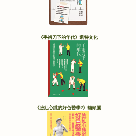
《手術刀下的年代》凱特文化
《臉紅心跳的好色醫學2》貓頭鷹