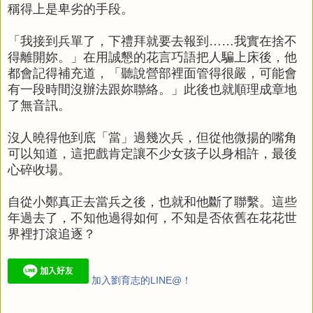
稱得上是卑劣的手段。
「我接到兵單了，下禮拜就要去報到……我實在捨不
得離開妳。」在用誠懇的花言巧語把人騙上床後，他
都會記得補充道，「聽說營部裡面管得很嚴，可能會
有一段時間沒辦法跟妳聯絡。」此後也就順理成章地
了無音訊。
沒人曉得他到底「當」過幾次兵，但從他微揚的嘴角
可以知道，這把戲肯定讓不少女孩子以身相許，最後
心碎收場。
自從小鄭真正去當兵之後，也就和他斷了聯繫。這些
年過去了，不知他過得如何，不知是否依舊在花花世
界裡打滾追逐？
加入劉育志的LINE@！