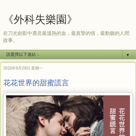
《外科失樂園》
在刀光劍影中遇見最溫熱的血，最真摯的情，最動聽的人間
故事。
▼
2016年8月29日 星期一
花花世界的甜蜜謊言