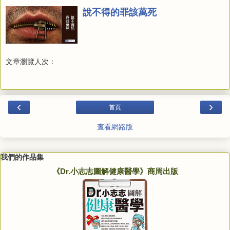
說不得的罪該萬死
文章瀏覽人次：
‹
›
首頁
查看網路版
我們的作品集
《Dr.小志志圖解健康醫學》商周出版