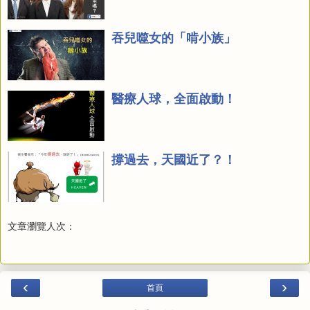
吞兒噬女的「啃小族」
醫療人球，全面啟動！
撐過去，天國近了？！
文章瀏覽人次：
‹
›
首頁