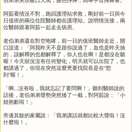
伯弟弟突然破口大罵，臉色猙獰，高舉手臂揮舞著。
阿茹看情況不對，跑回護理站求救，剛好前一日與今
日值班的兩位住院醫師都在護理站。說明情況後，兩
位醫師跟著阿茹一起走去病房。
老伯弟弟還在對空咆哮，前一日的值班醫師走近，開
口說道：「阿我昨天不是跟你說過了，血也是昨天抽
的，該解釋的也都解釋了，你人也在啊！是都沒在聽
喔！今天狀況沒有任何變化，明天就可以出院了，也
都講過了，你現在突然這麼兇要找院長是在"想
到"喔！」
「啊...沒有啦，我就忘記了要問啊！」聽到醫師說的
話後，老伯弟弟聲勢突然矮了一截，對阿茹說：「小
姐抱歉啦！」
旁邊其餘的家屬說：「我弟講話就都比較大聲啦！沒
什麼啦！」