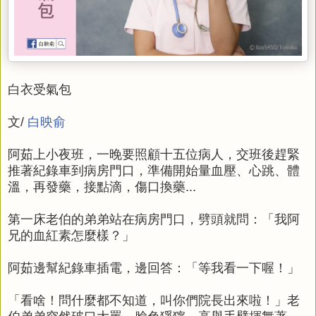
白衣受氣包
文/
白映俞
阿茹上小夜班，一晚要照顧十五位病人，交班後趕緊
推著紀錄車到病房門口，準備開始量血壓、心跳、體
溫，再發藥，接點滴，傷口換藥...
第一床老伯的弟弟站在病房門口，劈頭就問：「我阿
兄的血紅素怎麼樣？」
阿茹邊幫紀錄車插電，邊回答：「等我看一下喔！」
「看啥！問什麼都不知道，叫你們院長出來啦！」老