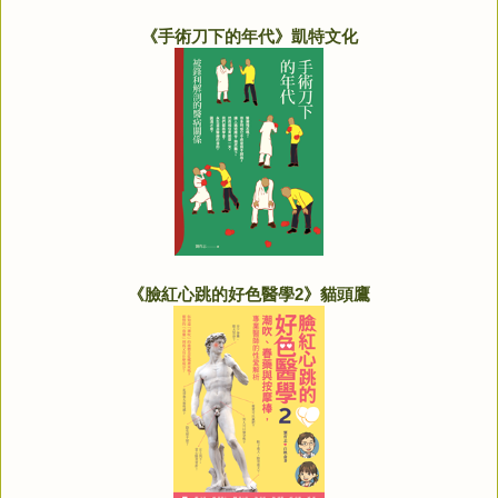
《手術刀下的年代》凱特文化
《臉紅心跳的好色醫學2》貓頭鷹