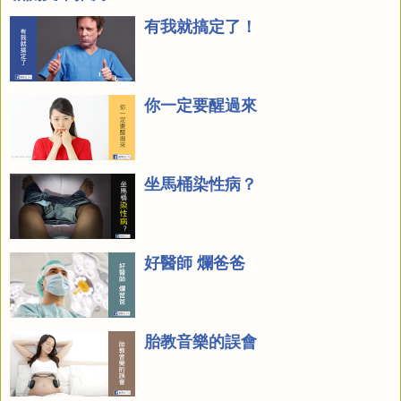
有我就搞定了！
你一定要醒過來
坐馬桶染性病？
好醫師 爛爸爸
胎教音樂的誤會