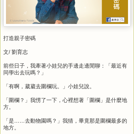
打造親子密碼
文/ 劉育志
前些日子，我牽著小娃兒的手邊走邊閒聊：「最近有
同學出去玩嗎？」
「有啊，葳葳去圍欄玩。」小娃兒說。
「圍欄？」我愣了一下，心裡想著「圍欄」是什麼地
方。
「是……去動物園嗎？」我猜，畢竟那是圍欄最多的
地方。