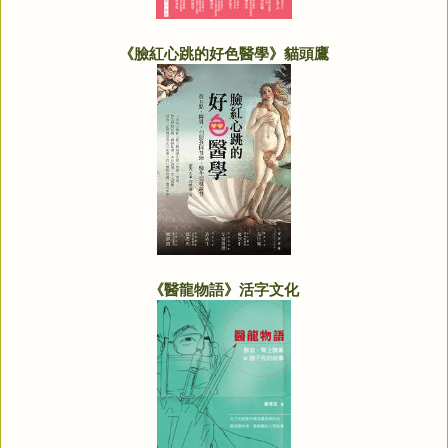
《臉紅心跳的好色醫學》貓頭鷹
《醫龍物語》活字文化