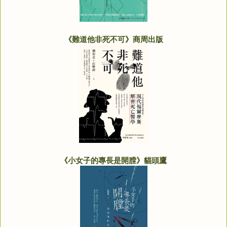
《難道他非死不可》商周出版
《小女子的專長是開膛》貓頭鷹