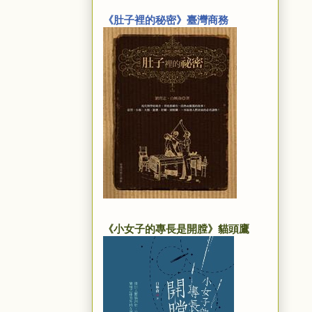
《肚子裡的秘密》臺灣商務
《小女子的專長是開膛》貓頭鷹