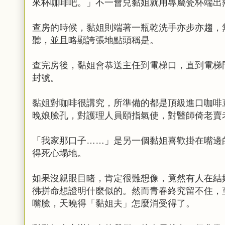
來杯咖啡吧。」不一會兒黏姐就用專屬瓷杯端出
查房的時候，黏姐則端著一瓶乾洗手亦步亦趨，
聽，並且略顯誇張地點頭稱是。
查完房後，黏姐會恭送主任到電梯口，直到電梯
封號。
黏姐對咖啡很講究，所準備的都是頂級進口咖啡
晚娘臉孔，對護理人員頤指氣使，對醫師倚老賣
「我家那口子……」是另一個黏姐喜歡掛在嘴邊
得死心塌地。
如果沒親眼目睹，肯定很難想像，竟然有人在結
彿拼命想證明什麼似的。然而青春終究留不住，
嘴臉，天曉得「黏姐夫」怎麼消受得了。