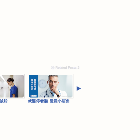
ⓦ Related Posts 2
‣
賊船
就醫停看聽 留意小眉角