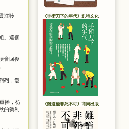
貫注聆
《手術刀下的年代》凱特文化
姐」這個
便會回復
。
烈烈，愛
重播，彷
《難道他非死不可》商周出版
秋的勢利