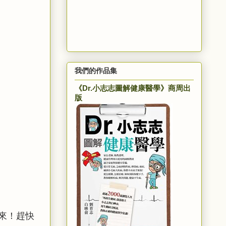
我們的作品集
《Dr.小志志圖解健康醫學》商周出
版
來！趕快