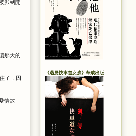
被派到開
偏那天的
《遇見快車道女孩》華成出版
住了，因
愛情故