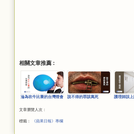
相關文章推薦 :
淪為吹牛比賽的台灣燈會
說不得的罪該萬死
護理師誤上
文章瀏覽人次：
標籤：
《蘋果日報》專欄