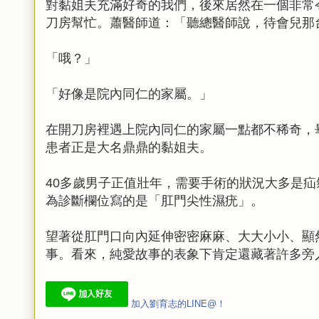
對黏姐夫充滿好奇的我們，後來居然在一個非常
刀房幫忙。蕭醫師道：「聽總醫師說，待會兒那台
「哦？」
「好像是院內同仁的家屬。」
在開刀房裡遇上院內同仁的家屬一點都不稀奇，
患者正是大名鼎鼎的黏姐夫。
40多歲男子正值壯年，需要手術的狀況大多是
為診斷欄位寫的是「肛門尖性濕疣」。
望著從肛門口向內延伸密密麻麻、大大小小、顯
事。看來，純愛故事的表象下肯定還藏著許多旁
加入劉育志的LINE@！