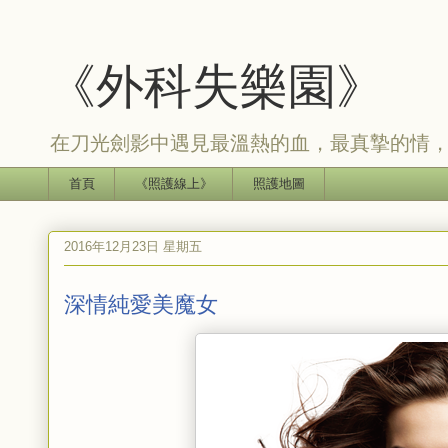
《外科失樂園》
在刀光劍影中遇見最溫熱的血，最真摯的情
首頁
《照護線上》
照護地圖
2016年12月23日 星期五
深情純愛美魔女