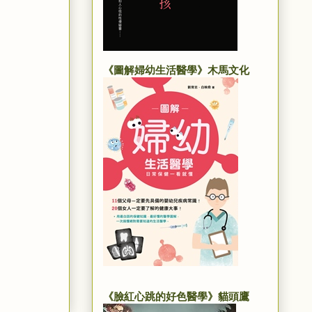
《圖解婦幼生活醫學》木馬文化
《臉紅心跳的好色醫學》貓頭鷹