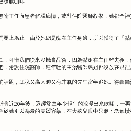
熱騰騰咖啡。
無論主任向患者解釋病情，或對住院醫師教學，她都全神
門關上為止。由於她總是黏在主任身邊，所以獲得了「黏
豆，可惜我們從來沒機會品嘗，因為黏姐在主任離去後，
老，甭說住院醫師，連年輕的主治醫師黏姐都沒放在眼裡
的話題，聽說又高又帥又有才氣的先生當年追她追得轟轟
婚將近20年後，還經常拿年少輕狂的浪漫出來吹噓，一再
至於她引以為豪的美麗容顏，在大夥兒眼中只剩下老氣橫