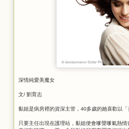
深情純愛美魔女
文/ 劉育志
黏姐是病房裡的資深主管，40多歲的她喜歡以「
只要主任出現在護理站，黏姐便會嗲聲嗲氣熱情