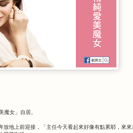
美魔女」自居。
奔放地上前迎接，「主任今天看起來好像有點累耶，來來