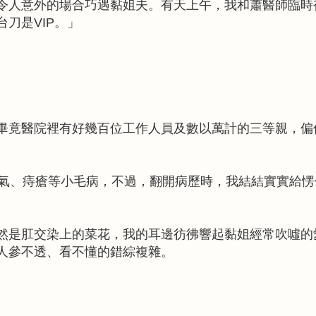
令人意外的場合巧遇黏姐夫。有天上午，我和蕭醫師臨時
刀是VIP。」
畢竟醫院裡有好幾百位工作人員及數以萬計的三等親，偏
疝氣、痔瘡等小毛病，不過，翻開病歷時，我結結實實給愣
然是肛交染上的菜花，我的耳邊彷彿響起黏姐經常吹噓的
人參不透、看不懂的錯綜複雜。