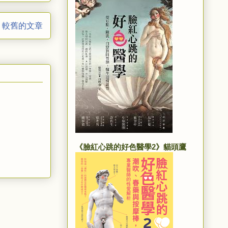
較舊的文章
《臉紅心跳的好色醫學2》貓頭鷹