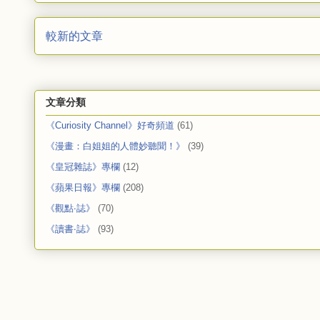
較新的文章
文章分類
《Curiosity Channel》好奇頻道
(61)
《漫畫：白姐姐的人體妙聽聞！》
(39)
《皇冠雜誌》專欄
(12)
《蘋果日報》專欄
(208)
《觀點‧誌》
(70)
《讀書‧誌》
(93)