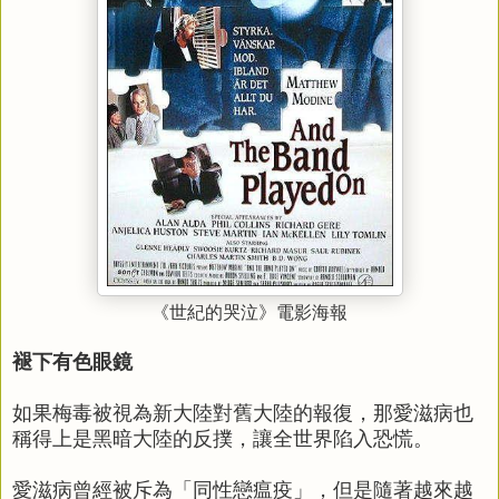
《世紀的哭泣》電影海報
褪下有色眼鏡
如果梅毒被視為新大陸對舊大陸的報復，那愛滋病也
稱得上是黑暗大陸的反撲，讓全世界陷入恐慌。
愛滋病曾經被斥為「同性戀瘟疫」，但是隨著越來越