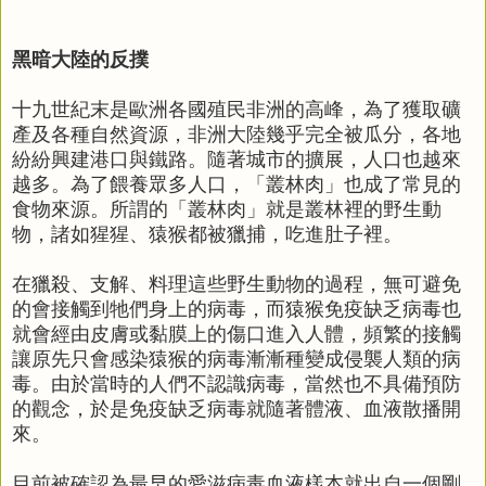
黑暗大陸的反撲
十九世紀末是歐洲各國殖民非洲的高峰，為了獲取礦
產及各種自然資源，非洲大陸幾乎完全被瓜分，各地
紛紛興建港口與鐵路。隨著城市的擴展，人口也越來
越多。為了餵養眾多人口，「叢林肉」也成了常見的
食物來源。所謂的「叢林肉」就是叢林裡的野生動
物，諸如猩猩、猿猴都被獵捕，吃進肚子裡。
在獵殺、支解、料理這些野生動物的過程，無可避免
的會接觸到牠們身上的病毒，而猿猴免疫缺乏病毒也
就會經由皮膚或黏膜上的傷口進入人體，頻繁的接觸
讓原先只會感染猿猴的病毒漸漸種變成侵襲人類的病
毒。由於當時的人們不認識病毒，當然也不具備預防
的觀念，於是免疫缺乏病毒就隨著體液、血液散播開
來。
目前被確認為最早的愛滋病毒血液樣本就出自一個剛