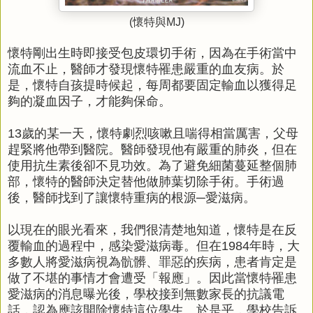
(懷特與MJ)
懷特剛出生時即接受包皮環切手術，因為在手術當中
流血不止，醫師才發現懷特罹患嚴重的血友病。於
是，懷特自孩提時候起，每周都要固定輸血以獲得足
夠的凝血因子，才能夠保命。
13歲的某一天，懷特劇烈咳嗽且喘得相當厲害，父母
趕緊將他帶到醫院。醫師發現他有嚴重的肺炎，但在
使用抗生素後卻不見功效。為了避免細菌蔓延整個肺
部，懷特的醫師決定替他做肺葉切除手術。手術過
後，醫師找到了讓懷特重病的根源─愛滋病。
以現在的眼光看來，我們很清楚地知道，懷特是在反
覆輸血的過程中，感染愛滋病毒。但在1984年時，大
多數人將愛滋病視為骯髒、罪惡的疾病，患者肯定是
做了不堪的事情才會遭受「報應」。因此當懷特罹患
愛滋病的消息曝光後，學校接到無數家長的抗議電
話，認為應該開除懷特這位學生。於是乎，學校告訴