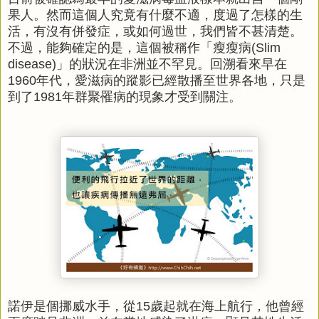
果人。然而這個人究竟有什麼不適，度過了怎樣的生
活，有沒有併發症，或如何過世，我們皆不甚清楚。
不過，能夠確定的是，這個被稱作「瘦瘦病(Slim
disease)」的狀況在非洲並不罕見。回溯看來早在
1960年代，愛滋病的蹤影已經散播至世界各地，只是
到了1981年群聚罹病的現象才受到關注。
諾伊是個挪威水手，從15歲起就在海上航行，他曾經