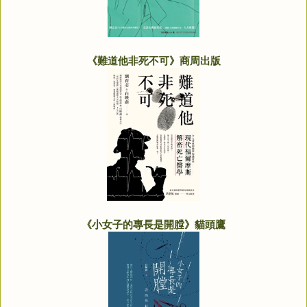
《難道他非死不可》商周出版
《小女子的專長是開膛》貓頭鷹