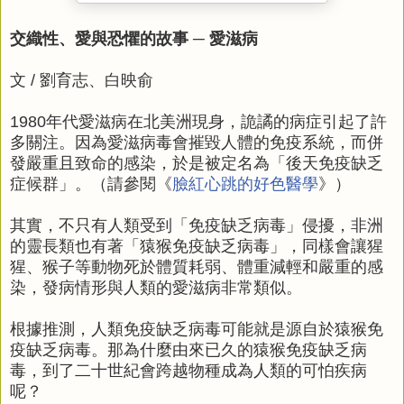
交織性、愛與恐懼的故事 ─ 愛滋病
文 / 劉育志、白映俞
1980年代愛滋病在北美洲現身，詭譎的病症引起了許
多關注。因為愛滋病毒會摧毀人體的免疫系統，而併
發嚴重且致命的感染，於是被定名為「後天免疫缺乏
症候群」。（請參閱《
臉紅心跳的好色醫學
》）
其實，不只有人類受到「免疫缺乏病毒」侵擾，非洲
的靈長類也有著「猿猴免疫缺乏病毒」，同樣會讓猩
猩、猴子等動物死於體質耗弱、體重減輕和嚴重的感
染，發病情形與人類的愛滋病非常類似。
根據推測，人類免疫缺乏病毒可能就是源自於猿猴免
疫缺乏病毒。那為什麼由來已久的猿猴免疫缺乏病
毒，到了二十世紀會跨越物種成為人類的可怕疾病
呢？