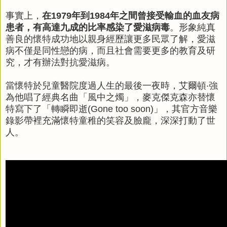
事實上，
在1979年到1984年之間曾接受輸血的血友病
患者，有高達九成的比率感染了愛滋病毒
。形象純真
善良的懷特成功地以親身經歷讓更多民眾了解，愛滋
病不僅是同性戀的病，而且社會需要更多的教育及研
究，才有辦法對抗愛滋病。
當懷特於兒童醫院度過人生的最後一夜時，艾爾頓‧強
為他唱了經典名曲「風中之燭」，麥克傑克森亦替懷
特寫下了「轉瞬即逝(Gone too soon)」，其官方音樂
錄影帶裡充滿懷特童稚的笑容及臉龐，深深打動了世
人。