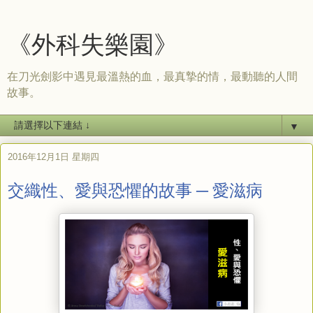
《外科失樂園》
在刀光劍影中遇見最溫熱的血，最真摯的情，最動聽的人間
故事。
▼
2016年12月1日 星期四
交織性、愛與恐懼的故事 ─ 愛滋病