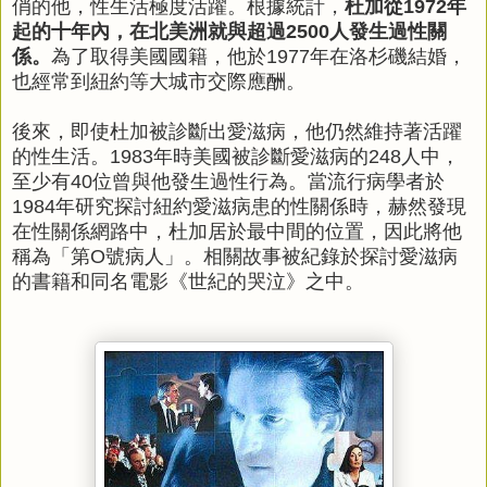
俏的他，性生活極度活躍。根據統計，
杜加從1972年
起的十年內，在北美洲就與超過2500人發生過性關
係。
為了取得美國國籍，他於1977年在洛杉磯結婚，
也經常到紐約等大城市交際應酬。
後來，即使杜加被診斷出愛滋病，他仍然維持著活躍
的性生活。1983年時美國被診斷愛滋病的248人中，
至少有40位曾與他發生過性行為。當流行病學者於
1984年研究探討紐約愛滋病患的性關係時，赫然發現
在性關係網路中，杜加居於最中間的位置，因此將他
稱為「第O號病人」。相關故事被紀錄於探討愛滋病
的書籍和同名電影《世紀的哭泣》之中。