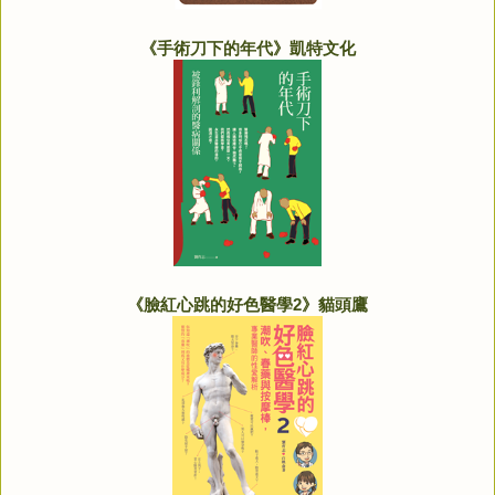
《手術刀下的年代》凱特文化
《臉紅心跳的好色醫學2》貓頭鷹