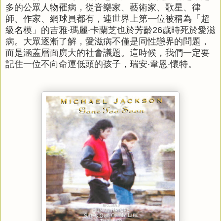
多的公眾人物罹病，從音樂家、藝術家、歌星、律
師、作家、網球員都有，連世界上第一位被稱為「超
級名模」的吉雅‧瑪麗‧卡蘭芝也於芳齡26歲時死於愛滋
病。大眾逐漸了解，愛滋病不僅是同性戀界的問題，
而是涵蓋層面廣大的社會議題。這時候，我們一定要
記住一位不向命運低頭的孩子，瑞安‧韋恩‧懷特。