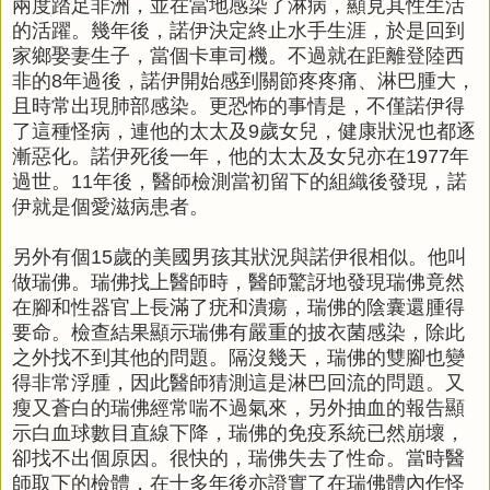
兩度踏足非洲，並在當地感染了淋病，顯見其性生活
的活躍。幾年後，諾伊決定終止水手生涯，於是回到
家鄉娶妻生子，當個卡車司機。不過就在距離登陸西
非的8年過後，諾伊開始感到關節疼疼痛、淋巴腫大，
且時常出現肺部感染。更恐怖的事情是，不僅諾伊得
了這種怪病，連他的太太及9歲女兒，健康狀況也都逐
漸惡化。諾伊死後一年，他的太太及女兒亦在1977年
過世。11年後，醫師檢測當初留下的組織後發現，諾
伊就是個愛滋病患者。
另外有個15歲的美國男孩其狀況與諾伊很相似。他叫
做瑞佛。瑞佛找上醫師時，醫師驚訝地發現瑞佛竟然
在腳和性器官上長滿了疣和潰瘍，瑞佛的陰囊還腫得
要命。檢查結果顯示瑞佛有嚴重的披衣菌感染，除此
之外找不到其他的問題。隔沒幾天，瑞佛的雙腳也變
得非常浮腫，因此醫師猜測這是淋巴回流的問題。又
瘦又蒼白的瑞佛經常喘不過氣來，另外抽血的報告顯
示白血球數目直線下降，瑞佛的免疫系統已然崩壞，
卻找不出個原因。很快的，瑞佛失去了性命。當時醫
師取下的檢體，在十多年後亦證實了在瑞佛體內作怪