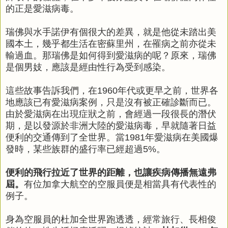
的正是愛滋病毒。
瑞佛與水手諾伊有個很大的差異，就是他從未踏出美
國本土，幾乎都生活在密蘇里州，在罹病之前亦從未
輸過血。那瑞佛是如何得到愛滋病的呢？原來，瑞佛
是個男妓，應該是經由性行為受到感染。
這些故事告訴我們，在1960年代或更早之前，世界各
地應該已有愛滋病案例，只是沒有被正確診斷而已。
由於愛滋病在出現症狀之前，會經過一段很長的潛伏
期，是以發源於非洲大陸的愛滋病毒，早就隨著日益
便利的交通傳到了全世界。當1981年愛滋病在美國爆
發時，某些族群的盛行率已經超過5%。
便利的飛行拉近了世界的距離，也讓疾病傳播無遠弗
屆。
有位加拿大航空的空服員便是相當具有代表性的
例子。
身為空服員的杜加全世界跑透透，經常旅行、長相俊