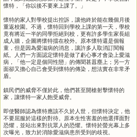
懷特，「你以後不要來上課了。」
懷特的家人對學校提出控訴，讓他終於能在幾個月後
重返校園。不過，懷特回到學校上課的第一天，學校
竟有將近一半的同學拒絕到校，更有許多學生家長組
成人牆，企圖將懷特擋在校外。原本懷特還是個報
童，但是因為愛滋病的消息，讓許多人取消訂閱報
紙。人們一方面認定懷特是做了虧心事才會染上愛滋
病，「他一定是個同性戀」的傳聞甚囂塵上；另一方
面卻又擔心自己會受到懷特的傳染，想法實在非常矛
盾。
鎮民們的威脅不僅於此，他們甚至開槍射擊懷特的
家，讓懷特一家人飽受威脅。
即使醫師認為懷特應該不久於人世，但懷特決定，他
不要屈服於這樣的對待。原本生性害羞的他選擇面對
恐懼，並站出來對抗眾人的恐懼。懷特於螢光幕上多
次曝光，致力於消除愛滋病患所受到的歧視。