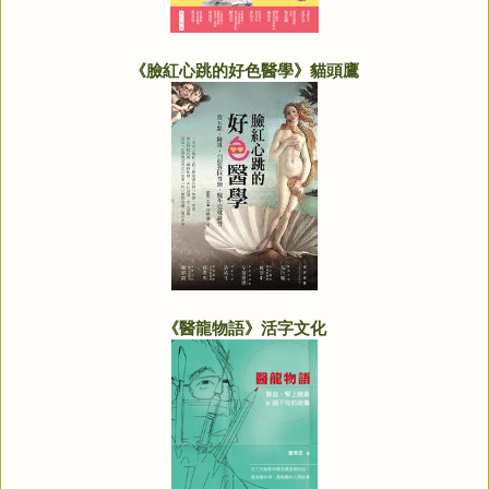
《臉紅心跳的好色醫學》貓頭鷹
《醫龍物語》活字文化