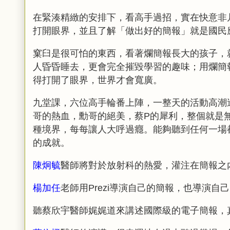
在緊湊精緻的安排下，看高手過招，實在快意非
打開眼界，並且了解「做出好的簡報」就是國民
窠臼是很可怕的東西，看著爛簡報長大的孩子，
人昏昏睡去，更會完全摧毀學習的趣味；用爛簡
得打開了眼界，世界才會寬廣。
九堂課，六位高手輪番上陣，一整天的活動高潮
哥的熱血，勳哥的絕美，蔡
的犀利，整個就是
P
種境界，每每讓人大呼過癮。能夠聽到任何一場
的成就。
陳炯毓
醫師將對於放射科的熱愛，灌注在簡報之
楊加任
老師用
導演自己的簡報，也導演自己
Prezi
聽蔡欣宇醫師娓娓道來講述國際級的電子簡報，