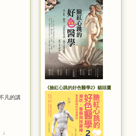
《臉紅心跳的好色醫學2》貓頭鷹
不凡的講
。
」