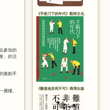
《手術刀下的年代》凱特文化
去參加的
會」的活
的微創手
《難道他非死不可》商周出版
一層樓。