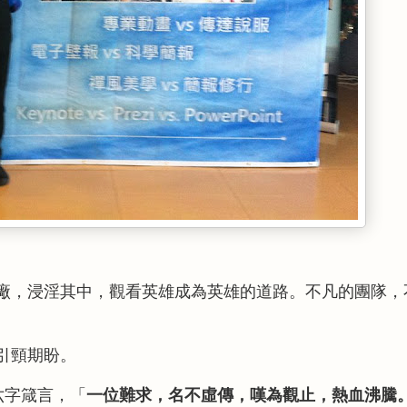
廠，浸淫其中，觀看英雄成為英雄的道路。不凡的團隊，
引頸期盼。
六字箴言，「
一位難求，名不虛傳，嘆為觀止，熱血沸騰