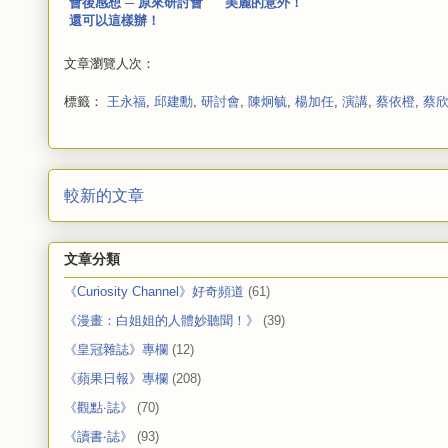
會後感想 ─ 原來研討會
美麗的意外！
還可以這樣辦！
文章瀏覽人次：
標籤：
王永福
,
邱建勳
,
研討會
,
陳炯毓
,
楊加任
,
演講
,
蔡依橙
,
蔡
較新的文章
文章分類
《Curiosity Channel》好奇頻道
(61)
《漫畫：白姐姐的人體妙聽聞！》
(39)
《皇冠雜誌》專欄
(12)
《蘋果日報》專欄
(208)
《觀點‧誌》
(70)
《讀書‧誌》
(93)