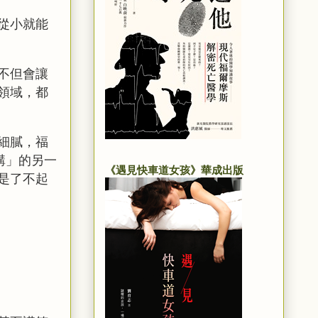
從小就能
不但會讓
領域，都
細膩，福
講」的另一
《遇見快車道女孩》華成出版
是了不起