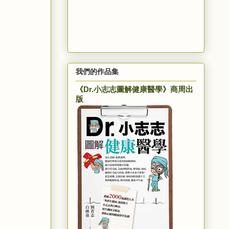
我們的作品集
《Dr.小志志圖解健康醫學》商周出
版