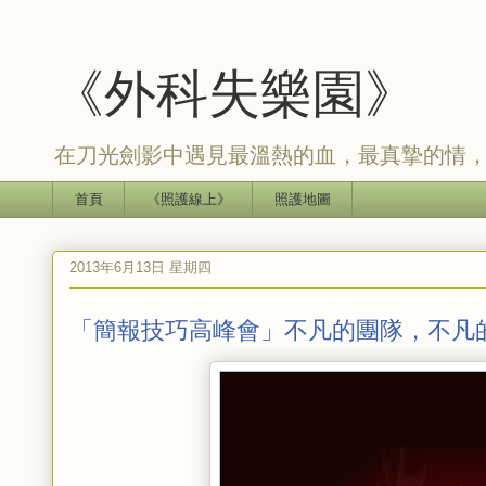
《外科失樂園》
在刀光劍影中遇見最溫熱的血，最真摯的情
首頁
《照護線上》
照護地圖
2013年6月13日 星期四
「簡報技巧高峰會」不凡的團隊，不凡