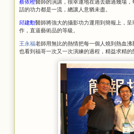
蔡依橙
醫師的演講，很幸運地在過去聽過幾場，
話的功力都是一流，總讓人意猶未盡。
邱建勳
醫師將強大的攝影功力運用到簡報上，呈
作，直逼藝術品的等級。
王永福
老師用無比的熱情把每一個人燒到熱血沸
也看到福哥一次又一次演練的過程，精益求精的