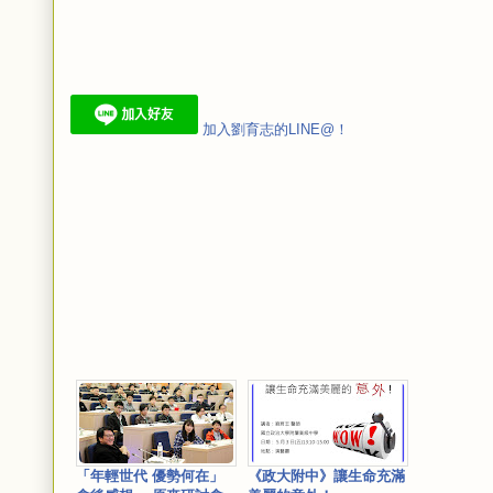
加入劉育志的LINE@！
「年輕世代 優勢何在」
《政大附中》讓生命充滿