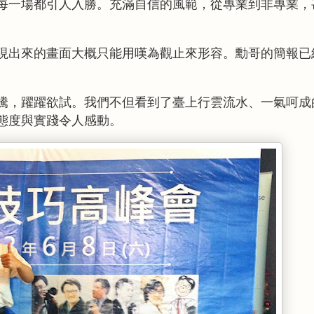
每一場都引人入勝。充滿自信的風範，從專業到非專業，
現出來的畫面大概只能用嘆為觀止來形容。勳哥的簡報已
騰，躍躍欲試。我們不但看到了臺上行雲流水、一氣呵成
態度與實踐令人感動。