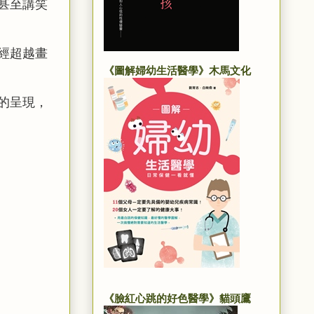
甚至講笑
經超越畫
《圖解婦幼生活醫學》木馬文化
的呈現，
《臉紅心跳的好色醫學》貓頭鷹