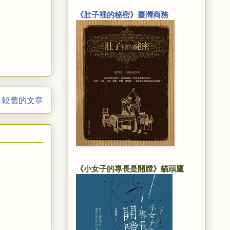
《肚子裡的秘密》臺灣商務
較舊的文章
《小女子的專長是開膛》貓頭鷹