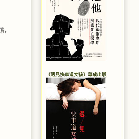
償。
《遇見快車道女孩》華成出版