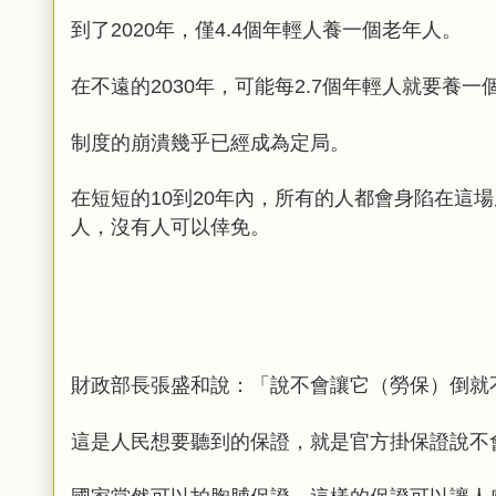
到了
年，僅
個年輕人養一個老年人。
2020
4.4
在不遠的
年，可能每
個年輕人就要養一
2030
2.7
制度的崩潰幾乎已經成為定局。
在短短的
到
年內，所有的人都會身陷在這場
10
20
人
，沒有人可以倖免
。
財政部長張盛和說：「說不會讓它（勞保）倒就
這是人民想要聽到的保證，就是官方掛保證說不
國家當然可以拍胸脯保證，這樣的保證可以讓人