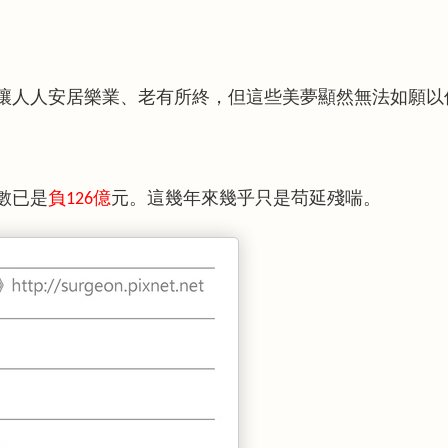
讓人人安居樂業、老有所終，但這些美夢顯然無法如願以
數已是
負
億
元。這幾年來幾乎只是苟延殘喘。
126