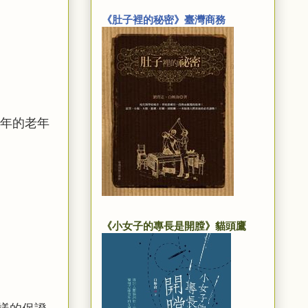
《肚子裡的秘密》臺灣商務
年的老年
《小女子的專長是開膛》貓頭鷹
樣的保證