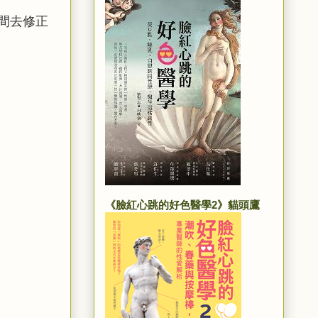
間去修正
《臉紅心跳的好色醫學2》貓頭鷹