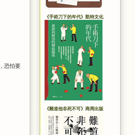
《手術刀下的年代》凱特文化
，恐怕要
《難道他非死不可》商周出版