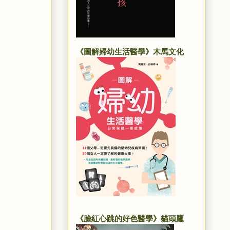
《圖解婦幼生活醫學》木馬文化
《臉紅心跳的好色醫學》貓頭鷹