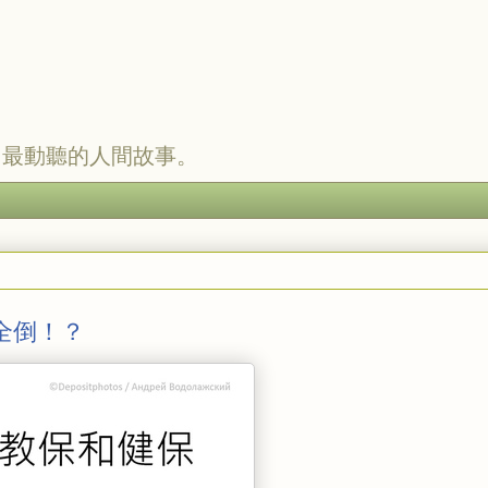
，最動聽的人間故事。
全倒！？