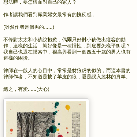
想法時，
要怎樣面對自己的家人？
作者讓我們看到職業婦女最常有的愧疚感，
雖然作者是個男的……
(
)
不停對太太和小孩說抱歉，
偶爾只好對小孩做出縱容的動
作，
這樣的生活，就好像是一種慣性，
到底要怎樣平衡呢？
我自己也還在摸索中，
很高興看到一個四五十歲的男人也有
這樣的困擾。
律師在一般人的心目中，
常常是豺狼虎豹似的，
而這本書的
律師作者，
不知道是披了羊皮的狼，
還是誤入叢林的真羊。
總之，有愛……
大心
(
)