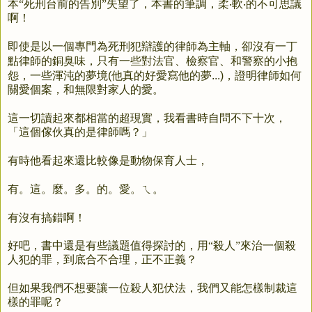
本“死刑台前的告別”失望了，
本書的筆調，柔‧軟‧的不可思議
啊！
即使是以一個專門為死刑犯辯護的律師為主軸，
卻沒有一丁
只有一些對法官、檢察官、和警察的小抱
點律師的銅臭味，
怨，
一些渾沌的夢境
他真的好愛寫他的夢
，
(
...)
證明律師如何
關愛個案，和無限對家人的愛。
這一切讀起來都相當的超現實，
我看書時自問不下十次，
「這個傢伙真的是律師嗎？」
有時他看起來還比較像是動物保育人士，
有。這。麼。多。的。愛。ㄟ。
有沒有搞錯啊！
好吧，書中還是有些議題值得探討的，
用“殺人”來治一個殺
人犯的罪，
到底合不合理，正不正義？
但如果我們不想要讓一位殺人犯伏法，
我們又能怎樣制裁這
樣的罪呢？