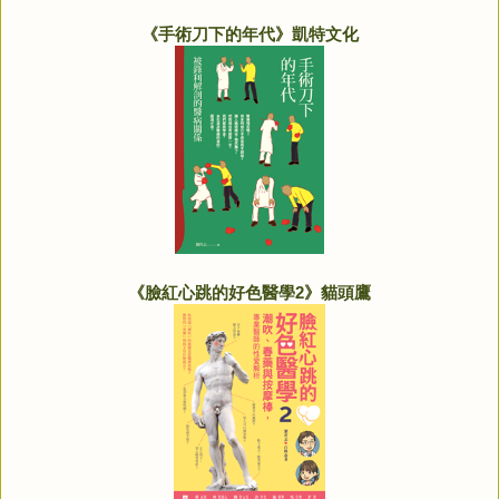
《手術刀下的年代》凱特文化
《臉紅心跳的好色醫學2》貓頭鷹