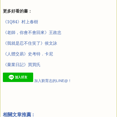
更多好看的書：
《1Q84》村上春樹
《老師，你會不會回來》王
政忠
《我就是忍不住笑了》侯文詠
《人體交易》史考特．卡尼
《棄業日記》買買氏
加入劉育志的LINE@！
相關文章推薦 :