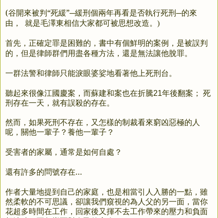
(谷開來被判“死緩”─緩刑個兩年再看是否執行死刑─的來
由，
就是毛澤東相信大家都可被思想改造。)
首先，正確定罪是困難的，
書中有個鮮明的案例，是被誤判
但是律師群們用盡各種方法，
還是無法讓他脫罪。
的，
一群法警和律師只能淚眼婆娑地看著他上死刑台。
聽起來很像江國慶案，
而蘇建和案也在折騰21年後翻案；
死
刑存在一天，就有誤殺的存在。
然而，如果死刑不存在，
又怎樣的制裁看來窮凶惡極的人
呢，
關他一輩子？養他一輩子？
受害者的家屬，通常是如何自處？
還有許多的問號存在…
作者大量地提到自己的家庭，也是相當引人入勝的一點，
雖
然柔軟的不可思議，卻讓我們窺視的為人父的另一面，
當你
花超多時間在工作，
回家後又揮不去工作帶來的壓力和負面