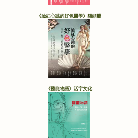
《臉紅心跳的好色醫學》貓頭鷹
《醫龍物語》活字文化