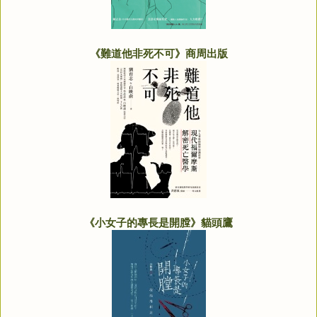
《難道他非死不可》商周出版
《小女子的專長是開膛》貓頭鷹