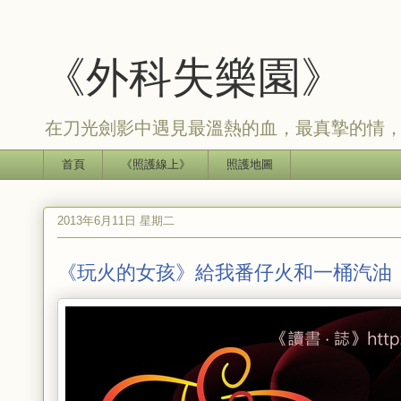
《外科失樂園》
在刀光劍影中遇見最溫熱的血，最真摯的情
首頁
《照護線上》
照護地圖
2013年6月11日 星期二
《玩火的女孩》給我番仔火和一桶汽油