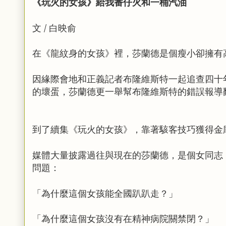
《玩火的女孩》給我番仔火和一桶汽油
文 / 白映俞
在《龍紋身的女孩》裡，
莎蘭德是個瘦小卻擁有
因緣際會地和正義記者布隆維斯特一起追查四十
的壞蛋，
莎蘭德更一舉幫布隆維斯特的錯誤報導
到了續集《玩火的女孩》，
靠著駭客技巧獲得金
媒體大量披露過往與現在的莎蘭德，
是個女同志
問題：
「為什麼這個女孩能全國趴趴走？」
「為什麼這個女孩沒有在精神病院關禁閉？」