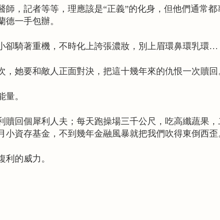
醫師，記者等等，
理應該是“正義”的化身，
但他們通常都
蘭德一手包辦。
小卻騎著重機，
不時化上誇張濃妝，別上眉環鼻環乳環…
次，她要和敵人正面對決，
把這十幾年來的仇恨一次贖回
能量。
利贖回個犀利人夫；
每天跑操場三千公尺，吃高纖蔬果，
月小資存基金，
不到幾年金融風暴就把我們吹得東倒西歪
複利的威力。