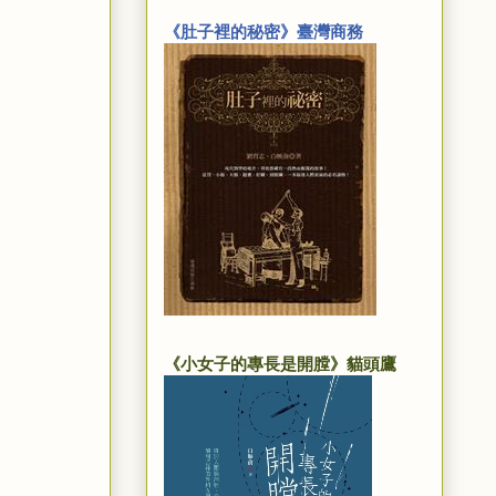
《肚子裡的秘密》臺灣商務
《小女子的專長是開膛》貓頭鷹