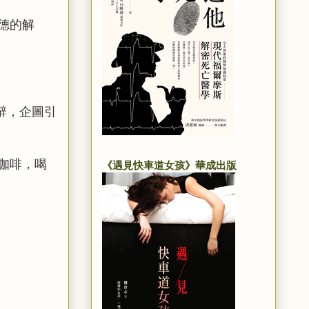
德的解
辭，企圖引
咖啡，
喝
《遇見快車道女孩》華成出版