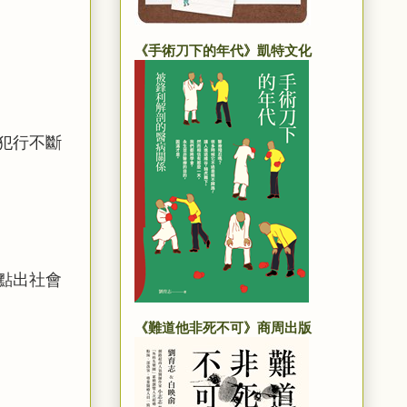
《手術刀下的年代》凱特文化
犯行不斷
點出社會
《難道他非死不可》商周出版