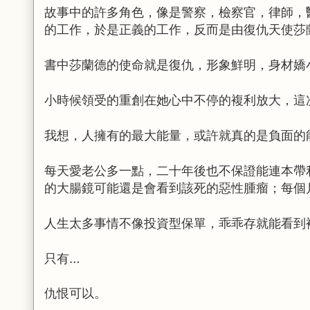
故事中的許多角色，
像是警察，檢察官，律師，
的工作，
於是正義的工作，反而是由復仇天使莎
書中莎蘭德的使命就是復仇，
形象鮮明，身材嬌
小時候領受的重創在她心中不停的複利放大，
這
我想，人擁有的最大能量，
或許就真的是負面的
每天愛老公多一點，
二十年後也不保證能連本帶
的大腸鏡可能還是會看到該死的惡性腫瘤；
每個
人生太多事情不像投資型保單，
乖乖存就能看到
只有…
仇恨可以。