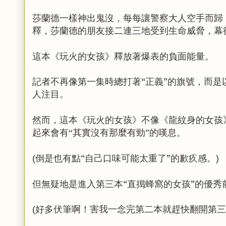
莎蘭德一樣神出鬼沒，每每讓警察大人空手而歸
釋，
莎蘭德的朋友接二連三地受到生命威脅，
幕
這本《玩火的女孩》釋放著爆表的負面能量。
記者不再像第一集時總打著“正義”的旗號，
而是
人注目。
然而，
這本《玩火的女孩》不像《龍紋身的女孩
起來會有“其實沒有那麼有勁”的嘆息。
倒是也有點“自己口味可能太重了”的歉疚感。
(
)
但無疑地是進入第三本“直搗蜂窩的女孩”的優秀
好多伏筆啊！害我一念完第二本就趕快翻開第三
(