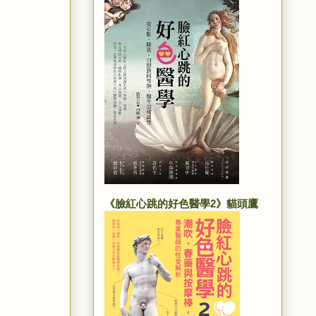
《臉紅心跳的好色醫學2》貓頭鷹