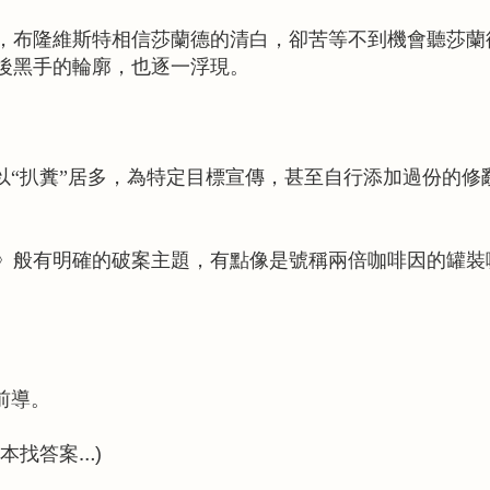
，
布隆維斯特相信莎蘭德的清白，
卻苦等不到機會聽莎蘭
後黑手的輪廓，也逐一浮現。
以“扒糞”居多，為特定目標宣傳，
甚至自行添加過份的修
》般有明確的破案主題，
有點像是號稱兩倍咖啡因的罐裝
前導。
本找答案…
)