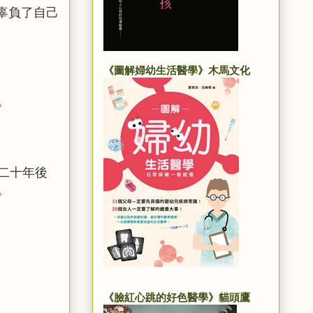
辜負了自己
《圖解婦幼生活醫學》木馬文化
。
二十年後
。
《臉紅心跳的好色醫學》貓頭鷹