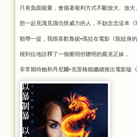
只有負面能量，會循著複利方式不斷放大、放大
想一起見識見識仇恨威力的人，
不妨念念這本《
順帶一提，我很喜歡魯妮•瑪拉在電影《龍紋身
很到位地詮釋了一個脆弱但聰明的龐克正妹，
非常期待她和丹尼爾•克雷格能繼續推出電影版