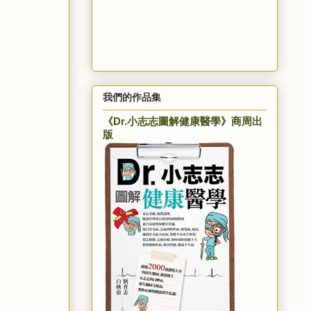
我們的作品集
《Dr.小志志圖解健康醫學》商周出
版