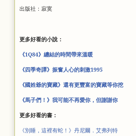
出版社：寂寞
更多好看的小說：
《1Q84》纏結的時間帶來溫暖
《四季奇譚》振奮人心的刺激1995
《國姓爺的寶藏》還有更豐富的寶藏等你挖
《馬子們！》我可能不再愛你，但謝謝你
更多好看的書：
《別睡，這裡有蛇！》丹尼爾．艾弗列特