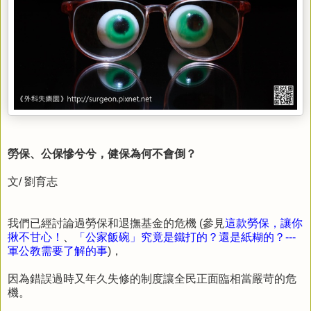
勞保、公保慘兮兮，健保為何不會倒？
文/ 劉育志
我們已經討論過勞保和退撫基金的危機 (參見
這款勞保，讓你
揪不甘心！
、
「公家飯碗」究竟是鐵打的？還是紙糊的？---
軍公教需要了解的事
)，
因為錯誤過時又年久失修的制度讓全民正面臨相當嚴苛的危
機。