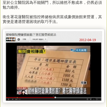
至於公立醫院因為不能關門，所以雖然不敷成本，仍舊必須
勉力維持。
衛生署花蓮醫院被指控將健檢病房當成廉價旅館來營運，其
實便是遭遇營運困境的取巧手法。