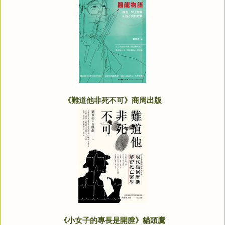
《難道他非死不可》商周出版
《小女子的專長是開膛》貓頭鷹