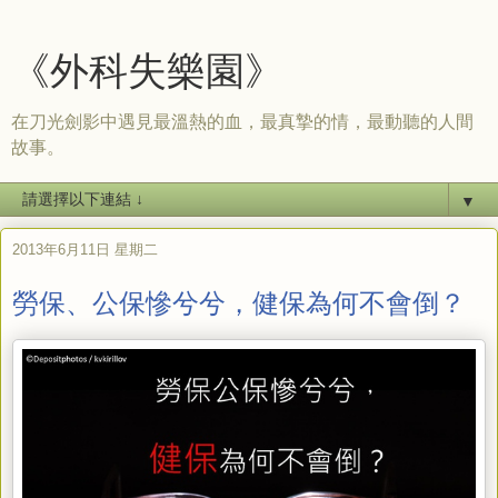
《外科失樂園》
在刀光劍影中遇見最溫熱的血，最真摯的情，最動聽的人間
故事。
▼
2013年6月11日 星期二
勞保、公保慘兮兮，健保為何不會倒？