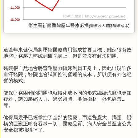
這些年來健保局將壓縮醫療費用當成首要目標，雖然很有效
地將財務壓力轉嫁到醫院身上，但是並沒有解決問題。
醫院很自然地會將營運壓力轉嫁到員工身上，因此出現許多
血汗醫院；醫院也會試圖控制營運的成本，所以便有外包經
營的模式。
健保財務困難的問題也就轉化成不同的形式繼續流竄也更加
複雜，諸如壓縮人力、過勞超時、廉價衛材、外包經營...
等。
健保局幾乎已經掌控了全部的醫療，而這隻龐大、蹣跚、蠻
橫的巨獸正啃食吞噬一切，醫療品質、病人安全甚至連公共
安全都被犧牲掉了。