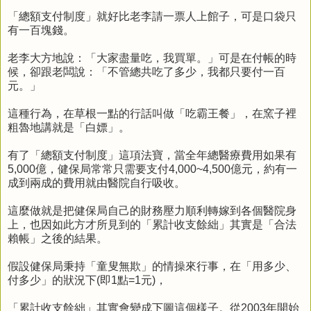
「總額支付制度」就好比老李請一票人上館子，可是口袋只
有一百塊錢。
老李大方地說：「大家盡量吃，我買單。」
可是在付帳的時
候，卻跟老闆說：「不管總共吃了多少，我都只要付一百
元。」
這種行為，在草根一點的行話叫做「吃霸王餐」，在窯子裡
粗魯地講就是「白嫖」。
有了「總額支付制度」這項法寶，當全年總醫療費用如果有
5,000億，健保局常常只需要支付4,000~4,500億元，
約有一
成到兩成的費用就由醫院自行吸收。
這麼做就是把健保局自己的財務壓力順利轉嫁到各個醫院身
上，也因如此方才所見到的「累計收支餘絀」其實是「合法
賴帳」之後的結果。
假設健保局秉持「童叟無欺」的情操來行事，在「用多少、
付多少」的狀況下(即1點=1元)，
「累計收支餘絀」其實會變成下圖這個樣子。
從2003年開始