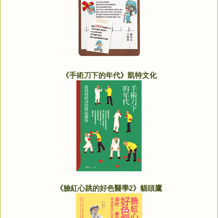
《手術刀下的年代》凱特文化
《臉紅心跳的好色醫學2》貓頭鷹