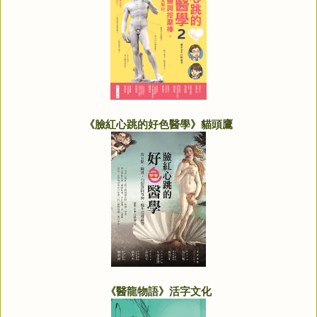
《臉紅心跳的好色醫學》貓頭鷹
《醫龍物語》活字文化