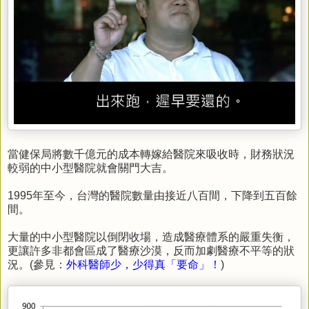
當健保局將數千億元的成本轉嫁給醫院來吸收時，
財務狀況
較弱的中小型醫院就會關門大吉。
1995年至今，台灣的醫院數量由接近八百間，下降到五百餘
間。
大量的中小型醫院以倒閉收場，造成醫療體系的嚴重失衡，
更讓許多非都會區成了醫療沙漠，反而加劇醫療不平等的狀
況。
(參見：
外科醫師少，少得真「要命」！
)