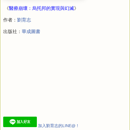
《
醫療崩壞：烏托邦的實現與幻滅
》
作者：
劉育志
出版社：
華成圖書
加入劉育志的LINE@！