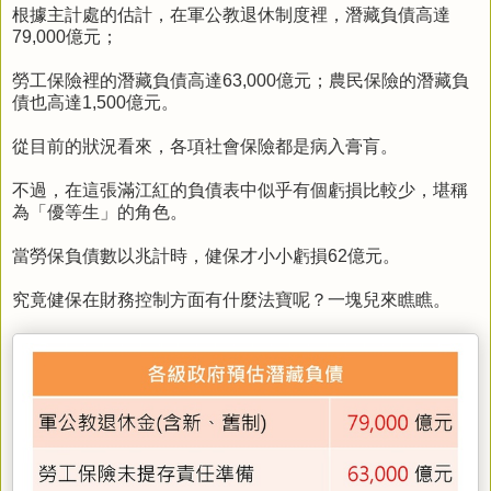
根據主計處的估計，在軍公教退休制度裡，潛藏負債高達
79,000億元；
勞工保險裡的潛藏負債高達63,000億元；農民保險的潛藏負
債也高達1,500億元。
從目前的狀況看來，各項社會保險都是病入膏肓。
不過，在這張滿江紅的負債表中似乎有個虧損比較少，堪稱
為「優等生」的角色。
當勞保負債數以兆計時，健保才小小虧損62億元。
究竟健保在財務控制方面有什麼法寶呢？一塊兒來瞧瞧。