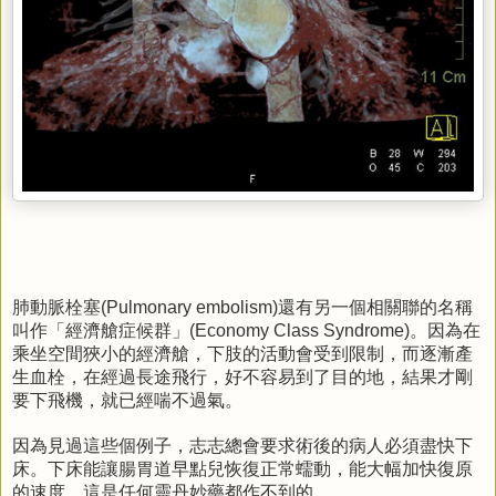
肺動脈栓塞
還有另一個相關聯的名稱
(Pulmonary embolism)
叫作「經濟艙症候群」
。因為在
(Economy Class Syndrome)
乘坐空間狹小的經濟艙，下肢的活動會受到限制，而逐漸產
生血栓，在經過長途飛行，好不容易到了目的地，結果才剛
要下飛機，就已經喘不過氣。
因為見過這些個例子，志志總會要求術後的病人必須盡快下
床。下床能讓腸胃道早點兒恢復正常蠕動，能大幅加快復原
的速度，這是任何靈丹妙藥都作不到的。