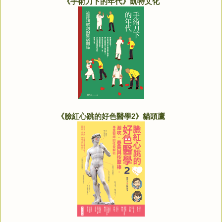
《手術刀下的年代》凱特文化
《臉紅心跳的好色醫學2》貓頭鷹