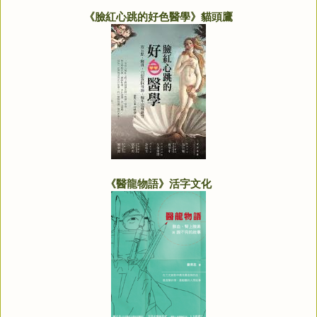
《臉紅心跳的好色醫學》貓頭鷹
《醫龍物語》活字文化