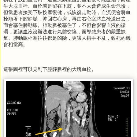
生大塊血栓。血栓若是留在下肢，並不太會造成生命危險，
但當患者接受下肢按摩復健，或恢復走動時，血流便會將血
栓順著下腔靜脈，沖回右心房，再由右心室將血栓送出去，
而會塞住肺動脈。肺動脈被塞住了，不但會影響血液的循
環，更讓血液沒辦法進行氣體交換，而導致患者的嚴重缺
氧。肺動脈栓塞往往都是凶險，更讓人措手不及，致死的機
會相當高。
這張圖裡可以見到下腔靜脈裡的大塊血栓。