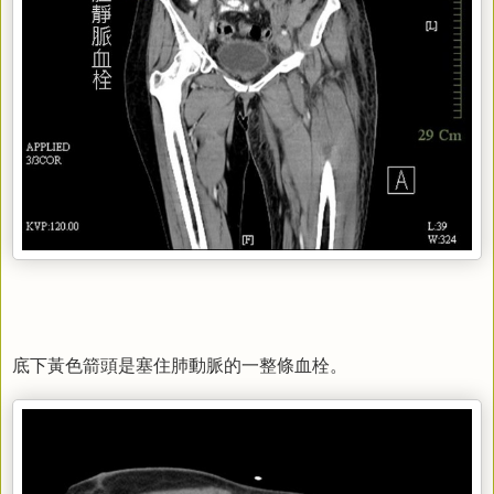
底下黃色箭頭是塞住肺動脈的一整條血栓。