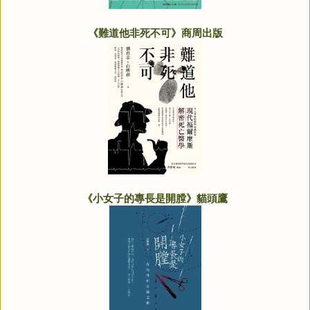
《難道他非死不可》商周出版
《小女子的專長是開膛》貓頭鷹