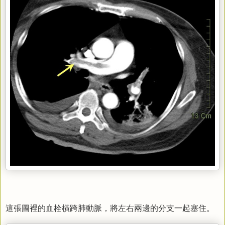
這張圖裡的血栓橫跨肺動脈，將左右兩邊的分支一起塞住。