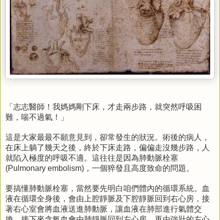
「志志醫師！我媽媽剛下床，才走兩步路，就突然呼吸困
難，喘不過氣！」
這是大家最最不願意見到，卻常發生的狀況。術後的病人，
在床上躺了幾天之後，終於下床走路，偏偏走沒幾步路，人
就陷入極度的呼吸不適。這往往是因為肺動脈栓塞
，一個猝發且高度致命的問題。
(Pulmonary embolism)
要搞懂肺動脈栓塞，當然要先明白咱們體內的循環系統。血
液在循環全身後，會由上腔靜脈及下腔靜脈回到右心房，接
著右心室會將血液送進肺動脈，讓血液在肺部進行氣體交
換。接下來含氧血會由肺靜脈回到左心房，再由強壯的左心