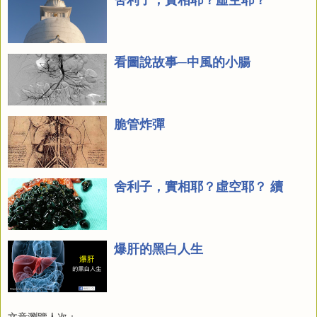
看圖說故事─中風的小腸
脆管炸彈
舍利子，實相耶？虛空耶？ 續
爆肝的黑白人生
文章瀏覽人次：